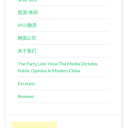
旅游/休闲
IPO/融资
跨国公司
关于我们
The Party Line: How The Media Dictates
Public Opinion in Modern China
Excerpts
Reviews