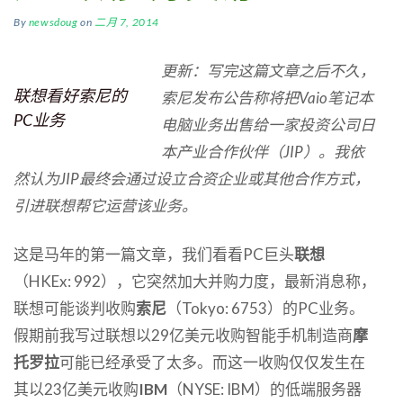
By
newsdoug
on
二月 7, 2014
更新：写完这篇文章之后不久，
联想看好索尼的
索尼发布公告称将把Vaio笔记本
PC业务
电脑业务出售给一家投资公司日
本产业合作伙伴（JIP）。我依
然认为JIP最终会通过设立合资企业或其他合作方式，
引进联想帮它运营该业务。
这是马年的第一篇文章，我们看看PC巨头
联想
（HKEx: 992），它突然加大并购力度，最新消息称，
联想可能谈判收购
索尼
（Tokyo: 6753）的PC业务。
假期前我写过联想以29亿美元收购智能手机制造商
摩
托罗拉
可能已经承受了太多。而这一收购仅仅发生在
其以23亿美元收购
IBM
（NYSE: IBM）的低端服务器