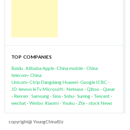
TOP COMPANIES
Baidu
Alibaba
Apple
-
China mobile
-
China
telecom
-
China
Unicom
-
Ctrip
Dangdang
Huawei
-
Google
ICBC
-
JD
lenovo
leTv
Microsoft
-
Netease
-
Qihoo
-
Qunar
-
Renren
Samsung
-
Sina
-
Sohu
-
Suning
-
Tencent
-
wechat
-
Weibo
Xiaomi
-
Youku
-
Zte
-
stock News
copyright@ YoungChinaBiz