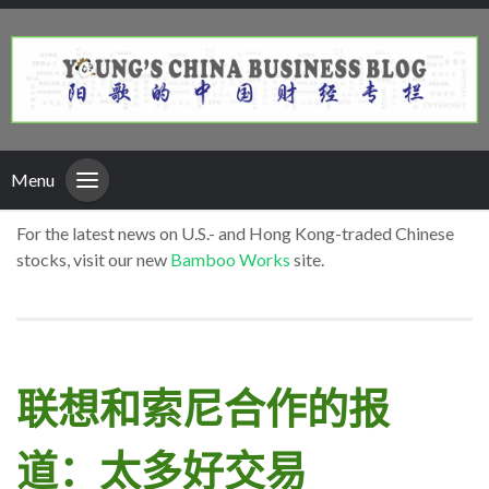
Menu
For the latest news on U.S.- and Hong Kong-traded Chinese
stocks, visit our new
Bamboo Works
site.
联想和索尼合作的报
道：太多好交易