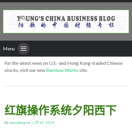
Menu
For the latest news on U.S.- and Hong Kong-traded Chinese
stocks, visit our new
Bamboo Works
site.
红旗操作系统夕阳西下
By
newsdoug
on
二月 14, 2014