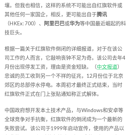
壤。但我也相信，这样的系统不可能出自红旗软件或
其他任何一家国企，相反，更可能出自于
腾讯
（HKEx: 700）、
阿里巴巴
或
华为
等中国最近崛起的科
技巨头。
根据一篇关于红旗软件倒闭的详细报道，对于在该公
司工作的人而言，它敲响丧钟不足为奇。该公司去年4
月份出现停发工资，理由是资金短缺。（
中文报道
）
忠诚的员工收到另一个不祥的征兆，12月份位于北京
郊区的总部停水停电。本周初才最终正式结束，当时
红旗软件正式在门上张贴通知称正式解体。
中国政府想开发本土技术产品，与Windows和安卓等
全球竞争对手抗衡，红旗软件的倒闭成为一个最新的
失败尝试。该公司于1999年启动宣传，使用的产品以