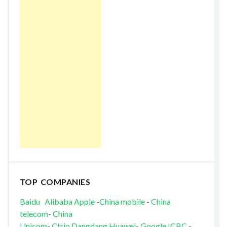
TOP COMPANIES
Baidu
Alibaba
Apple
-
China mobile
-
China
telecom
-
China
Unicom
-
Ctrip
Dangdang
Huawei
-
Google
ICBC
-