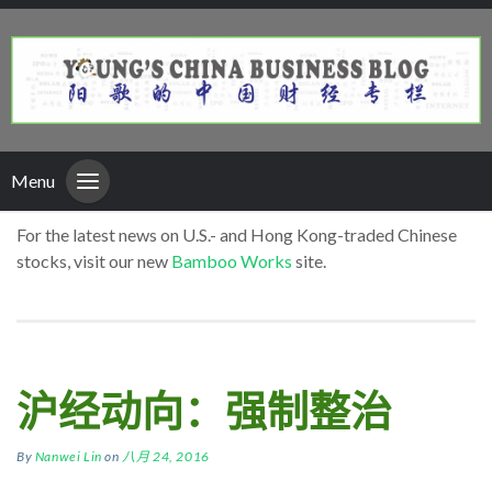
Menu
For the latest news on U.S.- and Hong Kong-traded Chinese
stocks, visit our new
Bamboo Works
site.
沪经动向：强制整治
By
Nanwei Lin
on
八月 24, 2016