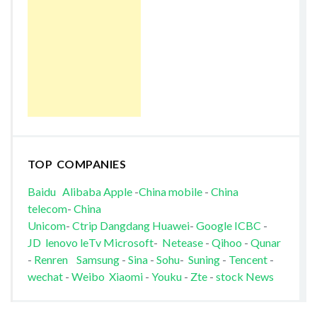
TOP COMPANIES
Baidu
Alibaba
Apple
-
China mobile
-
China
telecom
-
China
Unicom
-
Ctrip
Dangdang
Huawei
-
Google
ICBC
-
JD
lenovo
leTv
Microsoft
-
Netease
-
Qihoo
-
Qunar
-
Renren
Samsung
-
Sina
-
Sohu
-
Suning
-
Tencent
-
wechat
-
Weibo
Xiaomi
-
Youku
-
Zte
-
stock News