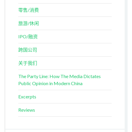
零售/消费
旅游/休闲
IPO/融资
跨国公司
关于我们
The Party Line: How The Media Dictates
Public Opinion in Modern China
Excerpts
Reviews