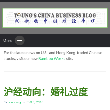
Menu
For the latest news on U.S.- and Hong Kong-traded Chinese
stocks, visit our new
Bamboo Works
site.
沪经动向：婚礼过度
By
newsdoug
on
二月 5, 2013