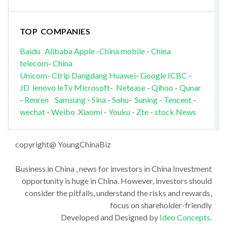
TOP COMPANIES
Baidu
Alibaba
Apple
-
China mobile
-
China
telecom
-
China
Unicom
-
Ctrip
Dangdang
Huawei
-
Google
ICBC
-
JD
lenovo
leTv
Microsoft
-
Netease
-
Qihoo
-
Qunar
-
Renren
Samsung
-
Sina
-
Sohu
-
Suning
-
Tencent
-
wechat
-
Weibo
Xiaomi
-
Youku
-
Zte
-
stock News
copyright@ YoungChinaBiz
Business in China , news for investors in China Investment
opportunity is huge in China. However, investors should
consider the pitfalls, understand the risks and rewards,
focus on shareholder-friendly
Developed and Designed by
Ideo Concepts
.