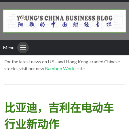
Menu
For the latest news on U.S.- and Hong Kong-traded Chinese
stocks, visit our new
Bamboo Works
site.
比亚迪，吉利在电动车
行业新动作