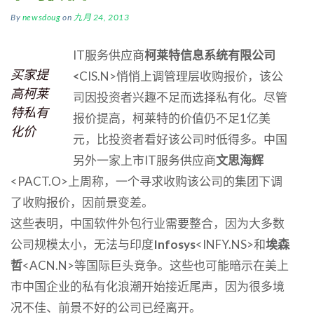
By
newsdoug
on
九月 24, 2013
IT服务供应商
柯莱特信息系统有限公司
买家提
<
CIS.N>悄悄上调管理层收购报价，该公
高柯莱
司因投资者兴趣不足而选择私有化。尽管
特私有
报价提高，柯莱特的价值仍不足1亿美
化价
元，比投资者看好该公司时低得多。中国
另外一家上市IT服务供应商
文思海辉
<PACT.O>上周称，一个寻求收购该公司的集团下调
了收购报价，因前景变差。
这些表明，中国软件外包行业需要整合，因为大多数
公司规模太小，无法与印度
Infosys
<INFY.NS>和
埃森
哲
<ACN.N>等国际巨头竞争。这些也可能暗示在美上
市中国企业的私有化浪潮开始接近尾声，因为很多境
况不佳、前景不好的公司已经离开。