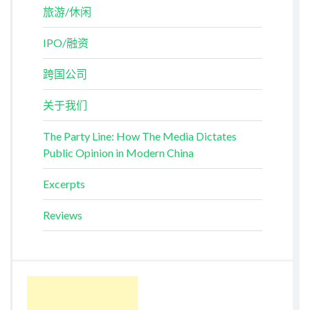
旅游/休闲
IPO/融资
跨国公司
关于我们
The Party Line: How The Media Dictates
Public Opinion in Modern China
Excerpts
Reviews