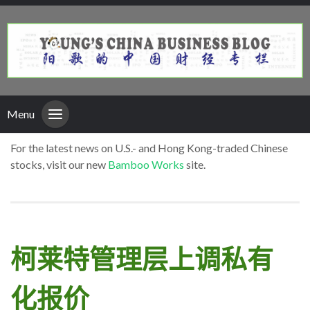
Menu
For the latest news on U.S.- and Hong Kong-traded Chinese
stocks, visit our new
Bamboo Works
site.
柯莱特管理层上调私有
化报价