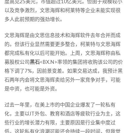
度高见25美元，市值超过10亿美元。但由于规模较小
以及竞争激烈，文思海辉和柯莱特等企业未能实现很
多人此前预期的强劲增长。
文思海辉是由文思信息技术和海辉软件去年合并而成
的。但该行业显然需要更多整合，柯莱特与文思海辉
都完成私有化以后可能开始。上周，文思海辉称由私
募股权公司
黑石
<BX.N>率领的集团将收购该公司的价
格下调了7%，因前景变差。如果交易达成，我预计黑
石两年内会将文思海辉卖给另外一家竞争对手，可能
是中资，也可能是外资。
过去一年里，在美上市的中国企业爆发了一轮私有
化，主要以IT外包、教育和酒店等疲软行业为主，这
些行业的增长潜力有限，主要原因是行业集中度过
低。这轮私有化浪潮可能还会持续一段时间，但我觉