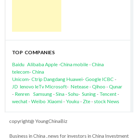
TOP COMPANIES
Baidu
Alibaba
Apple
-
China mobile
-
China
telecom
-
China
Unicom
-
Ctrip
Dangdang
Huawei
-
Google
ICBC
-
JD
lenovo
leTv
Microsoft
-
Netease
-
Qihoo
-
Qunar
-
Renren
Samsung
-
Sina
-
Sohu
-
Suning
-
Tencent
-
wechat
-
Weibo
Xiaomi
-
Youku
-
Zte
-
stock News
copyright@ YoungChinaBiz
Business in China , news for investors in China Investment