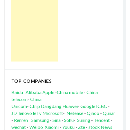
TOP COMPANIES
Baidu
Alibaba
Apple
-
China mobile
-
China
telecom
-
China
Unicom
-
Ctrip
Dangdang
Huawei
-
Google
ICBC
-
JD
lenovo
leTv
Microsoft
-
Netease
-
Qihoo
-
Qunar
-
Renren
Samsung
-
Sina
-
Sohu
-
Suning
-
Tencent
-
wechat
-
Weibo
Xiaomi
-
Youku
-
Zte
-
stock News