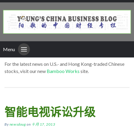
Menu
For the latest news on U.S.- and Hong Kong-traded Chinese
stocks, visit our new
Bamboo Works
site.
智能电视诉讼升级
By
newsdoug
on
十月 17, 2013