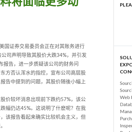
料将面临更多动
PLEA
周披露美国证券交易委员会正在对其账务进行
公司声明导致其股价大跌34%，并引发
SOL
rs）发布报告，进一步质疑该公司的财务问
EXPO
CON
新东方否认浑水的指控，宣布公司高层股
水报告中提到的问题，其股价随後小幅上
Sourc
Sourc
Web b
股价较坏消息出现前下跌约57%，该公
Datab
跌幅仍达45%。这说明了什麽呢？在我
Manag
告，该报告看起来确实比较机会主义，但
Purch
查。
Inspec