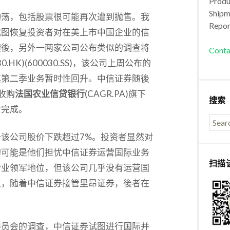
Produc
Shipm
动荡，包括股票很可能再次遭到抛售。我
Repor
试图恢复投资者对在美上市中国企业的信
绩後，另外一两家公司公布类似的调查将
Conta
030.HK)(600030.SS)，该公司上周公布的
其第二季业务暂时性回升。中信证券随後
收购
法国农业信贷银行
(CAGR.PA)旗下
搜索
步完成。
该公司股价下跌超过7%。投资者显然对
的可能是他们担忧中信证券运营国际业务
扫描
行业领军地位，但该公司几乎没有运营国
点，随着中信证券接管里昂证券，後者在
委员会的调查，中信证券试图进行国际并