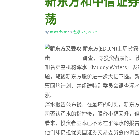
新东方和中信证券
荡
By
newsdoug
on
七月 25, 2012
新东方
(EDU.N)上
调查，令投资者震惊。该
知名卖空机构
浑水
（Muddy Wate
题，随後新东方股价进一步大幅下挫。
票回购计划，并组建特别委员会调查浑
涨。
浑水报告公布後，在最坏的时刻，新东方
司否认浑水的指控後，股价小幅回升，但
看来，投资者基本已不太在乎浑水的报
他们却仍担忧美国证券交易委员会的调