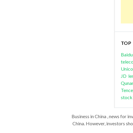
TOP
Baidu
telec
Unic
JD
le
Quna
Tence
stock
Business in China , news for in
China. However, investors shou