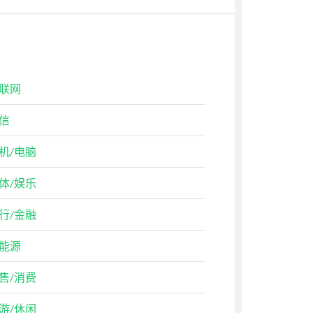
联网
信
机/电脑
体/娱乐
行/金融
能源
售/消费
游/休闲