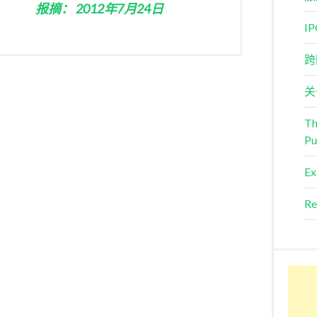
报摘： 2012年7月24日
I
跨
关
Th
Pu
Ex
Re