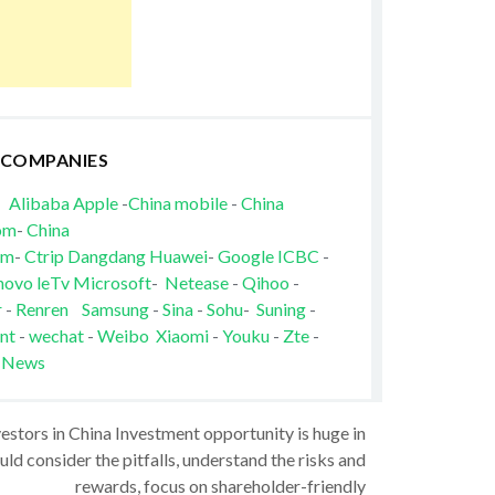
 COMPANIES
Alibaba
Apple
-
China mobile
-
China
om
-
China
om
-
Ctrip
Dangdang
Huawei
-
Google
ICBC
-
novo
leTv
Microsoft
-
Netease
-
Qihoo
-
r
-
Renren
Samsung
-
Sina
-
Sohu
-
Suning
-
nt
-
wechat
-
Weibo
Xiaomi
-
Youku
-
Zte
-
 News
vestors in China Investment opportunity is huge in
ld consider the pitfalls, understand the risks and
rewards, focus on shareholder-friendly