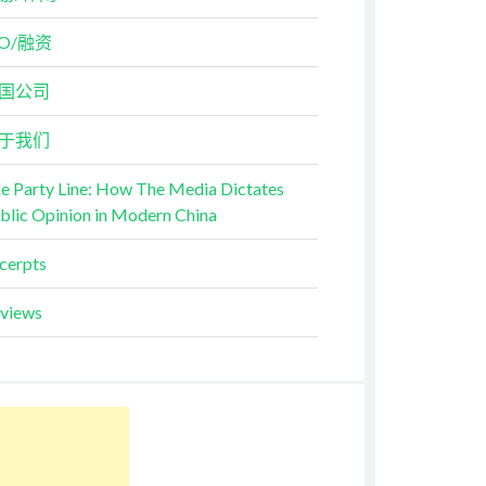
PO/融资
国公司
于我们
e Party Line: How The Media Dictates
blic Opinion in Modern China
cerpts
views