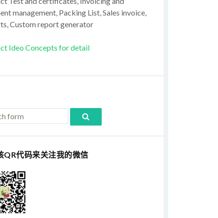
t Test and certificates, Invoicing and
ent management, Packing List, Sales invoice,
ts, Custom report generator
ct Ideo Concepts for detail
该QR代码来关注我的微信