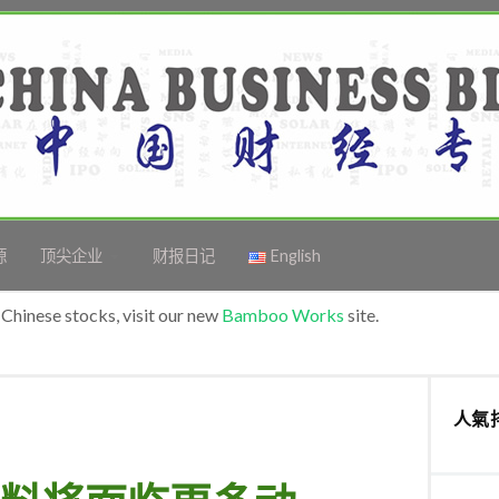
源
顶尖企业
财报日记
English
Chinese stocks, visit our new
Bamboo Works
site.
人氣