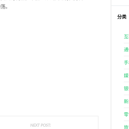
动荡。
分类
互
通
手
媒
银
新
零
NEXT POST:
旅