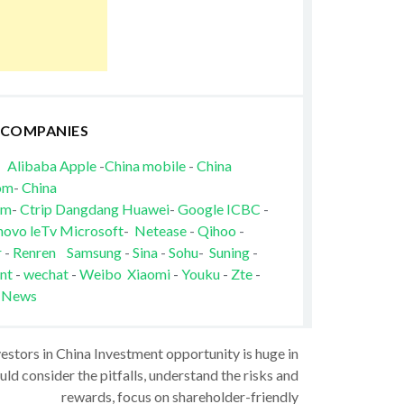
 COMPANIES
Alibaba
Apple
-
China mobile
-
China
om
-
China
om
-
Ctrip
Dangdang
Huawei
-
Google
ICBC
-
novo
leTv
Microsoft
-
Netease
-
Qihoo
-
r
-
Renren
Samsung
-
Sina
-
Sohu
-
Suning
-
nt
-
wechat
-
Weibo
Xiaomi
-
Youku
-
Zte
-
 News
vestors in China Investment opportunity is huge in
ld consider the pitfalls, understand the risks and
rewards, focus on shareholder-friendly