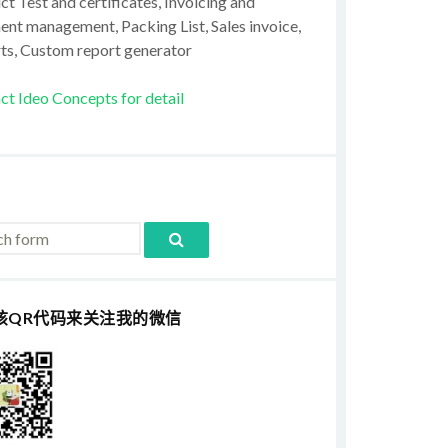
t Test and certificates, Invoicing and
ent management, Packing List, Sales invoice,
ts, Custom report generator
ct Ideo Concepts for detail
该QR代码来关注我的微信