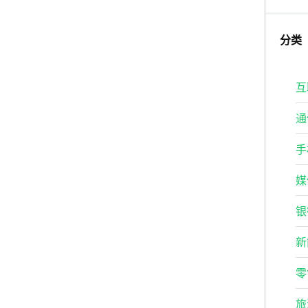
分类
互
通
手
媒
银
新
零
旅