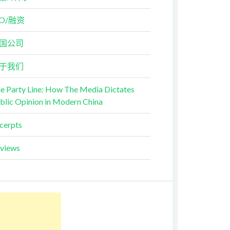
PO/融资
国公司
于我们
e Party Line: How The Media Dictates
blic Opinion in Modern China
cerpts
views