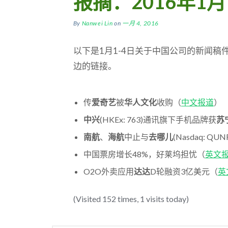
报摘：2016年1月
By
Nanwei Lin
on
一月 4, 2016
以下是1月1-4日关于中国公司的新闻
边的链接。
传
爱奇艺
被
华人文化
收购（
中文报道
）
中兴
(HKEx: 763)通讯旗下手机品牌获
苏
南航
、
海航
中止与
去哪儿
(Nasdaq: QU
中国票房增长48%，好莱坞担忧（
英文
O2O外卖应用
达达
D轮融资3亿美元（
英
(Visited 152 times, 1 visits today)