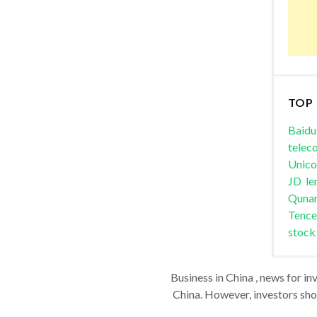
TOP
Baidu
telec
Unic
JD
le
Quna
Tence
stock
Business in China , news for in
China. However, investors shou