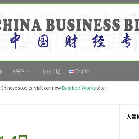
源
顶尖企业
财报日记
English
Chinese stocks, visit our new
Bamboo Works
site.
人氣