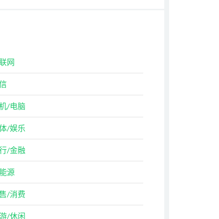
联网
信
机/电脑
体/娱乐
行/金融
能源
售/消费
游/休闲