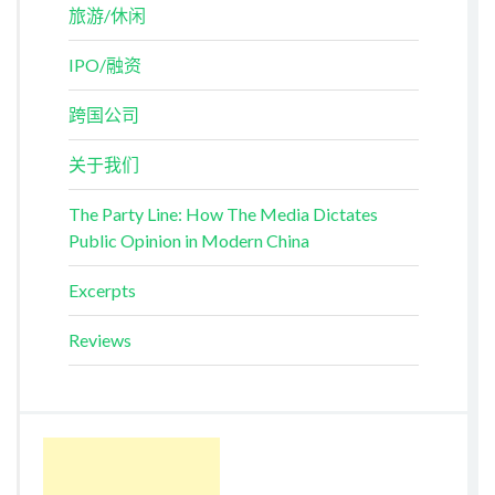
旅游/休闲
IPO/融资
跨国公司
关于我们
The Party Line: How The Media Dictates
Public Opinion in Modern China
Excerpts
Reviews