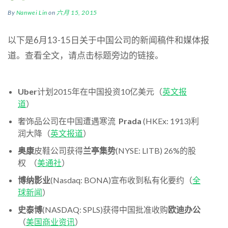
By
Nanwei Lin
on
六月 15, 2015
以下是6月13-15日关于中国公司的新闻稿件和媒体报
道。查看全文，请点击标题旁边的链接。
Uber
计划2015年在中国投资10亿美元（
英文报
道
）
奢饰品公司在中国遭遇寒流
Prada
(HKEx: 1913)利
润大降（
英文报道
）
奥康
皮鞋公司获得
兰亭集势
(NYSE: LITB) 26%的股
权 （
美通社
）
博纳影业
(Nasdaq: BONA)宣布收到私有化要约（
全
球新闻
）
史泰博
(NASDAQ: SPLS)获得中国批准收购
欧迪办公
（
美国商业资讯
）