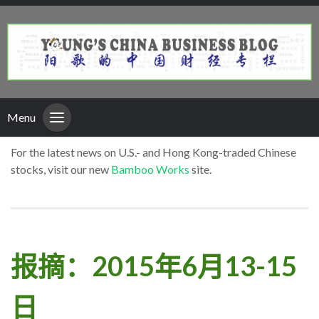
Menu
For the latest news on U.S.- and Hong Kong-traded Chinese
stocks, visit our new
Bamboo Works
site.
报摘：2015年6月13-15
日