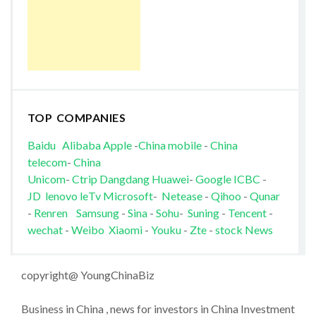
TOP COMPANIES
Baidu
Alibaba
Apple
-
China mobile
-
China
telecom
-
China
Unicom
-
Ctrip
Dangdang
Huawei
-
Google
ICBC
-
JD
lenovo
leTv
Microsoft
-
Netease
-
Qihoo
-
Qunar
-
Renren
Samsung
-
Sina
-
Sohu
-
Suning
-
Tencent
-
wechat
-
Weibo
Xiaomi
-
Youku
-
Zte
-
stock News
copyright@ YoungChinaBiz
Business in China , news for investors in China Investment