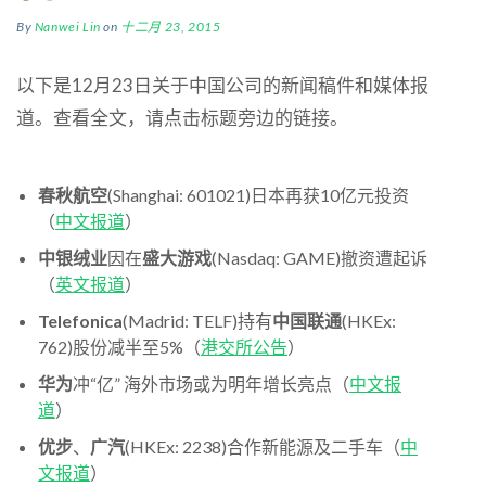
By
Nanwei Lin
on
十二月 23, 2015
以下是12月23日关于中国公司的新闻稿件和媒体报
道。查看全文，请点击标题旁边的链接。
春秋航空
(Shanghai: 601021)日本再获10亿元投资
（
中文报道
）
中银绒业
因在
盛大游戏
(Nasdaq: GAME)撤资遭起诉
（
英文报道
）
Telefonica
(Madrid: TELF)持有
中国联通
(HKEx:
762)股份减半至5%（
港交所公告
）
华为
冲“亿” 海外市场或为明年增长亮点（
中文报
道
）
优步
、
广汽
(HKEx: 2238)合作新能源及二手车（
中
文报道
）