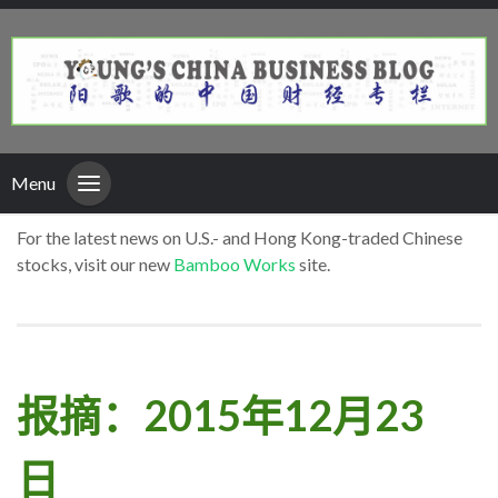
Menu
For the latest news on U.S.- and Hong Kong-traded Chinese
stocks, visit our new
Bamboo Works
site.
报摘：2015年12月23
日