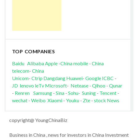
TOP COMPANIES
Baidu
Alibaba
Apple
-
China mobile
-
China
telecom
-
China
Unicom
-
Ctrip
Dangdang
Huawei
-
Google
ICBC
-
JD
lenovo
leTv
Microsoft
-
Netease
-
Qihoo
-
Qunar
-
Renren
Samsung
-
Sina
-
Sohu
-
Suning
-
Tencent
-
wechat
-
Weibo
Xiaomi
-
Youku
-
Zte
-
stock News
copyright@ YoungChinaBiz
Business in China , news for investors in China Investment