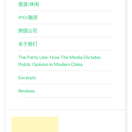
旅游/休闲
IPO/融资
跨国公司
关于我们
The Party Line: How The Media Dictates
Public Opinion in Modern China
Excerpts
Reviews