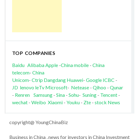
TOP COMPANIES
Baidu
Alibaba
Apple
-
China mobile
-
China
telecom
-
China
Unicom
-
Ctrip
Dangdang
Huawei
-
Google
ICBC
-
JD
lenovo
leTv
Microsoft
-
Netease
-
Qihoo
-
Qunar
-
Renren
Samsung
-
Sina
-
Sohu
-
Suning
-
Tencent
-
wechat
-
Weibo
Xiaomi
-
Youku
-
Zte
-
stock News
copyright@ YoungChinaBiz
Business in China , news for investors in China Investment