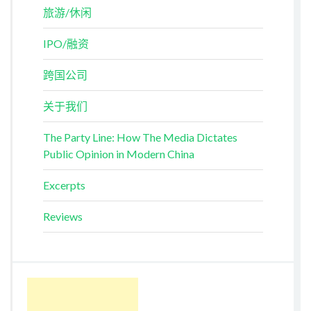
旅游/休闲
IPO/融资
跨国公司
关于我们
The Party Line: How The Media Dictates
Public Opinion in Modern China
Excerpts
Reviews