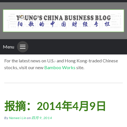
Menu
For the latest news on U.S.- and Hong Kong-traded Chinese
stocks, visit our new
Bamboo Works
site.
报摘：2014年4月9日
By
Nanwei Lin
on
四月 9, 2014