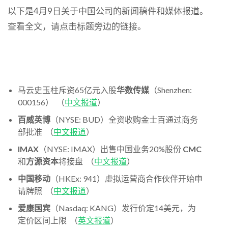
以下是4月9日关于中国公司的新闻稿件和媒体报道。
查看全文，请点击标题旁边的链接。
马云史玉柱斥资65亿元入股
华数传媒
（Shenzhen:
000156） （
中文报道
）
百威英博
（NYSE: BUD）全资收购金士百通过商务
部批准 （
中文报道
）
IMAX
（NYSE: IMAX）出售中国业务20%股份
CMC
和
方源资本
将接盘 （
中文报道
）
中国移动
（HKEx: 941）虚拟运营商合作伙伴开始申
请牌照 （
中文报道
）
爱康国宾
（Nasdaq: KANG）发行价定14美元，为
定价区间上限 （
英文报道
）