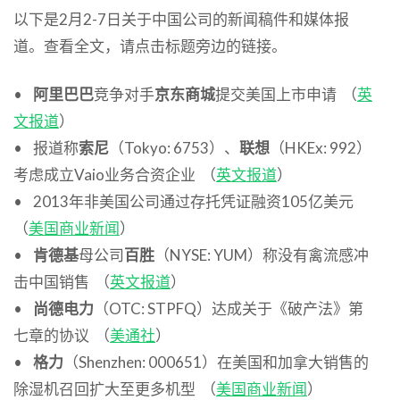
以下是2月2-7日关于中国公司的新闻稿件和媒体报
道。查看全文，请点击标题旁边的链接。
•
阿里巴巴
竞争对手
京东商城
提交美国上市申请 （
英
文报道
）
• 报道称
索尼
（Tokyo: 6753）、
联想
（HKEx: 992）
考虑成立Vaio业务合资企业 （
英文报道
）
• 2013年非美国公司通过存托凭证融资105亿美元
（
美国商业新闻
）
•
肯德基
母公司
百胜
（NYSE: YUM）称没有禽流感冲
击中国销售 （
英文报道
）
•
尚德电力
（OTC: STPFQ）达成关于《破产法》第
七章的协议 （
美通社
）
•
格力
（Shenzhen: 000651）在美国和加拿大销售的
除湿机召回扩大至更多机型 （
美国商业新闻
）