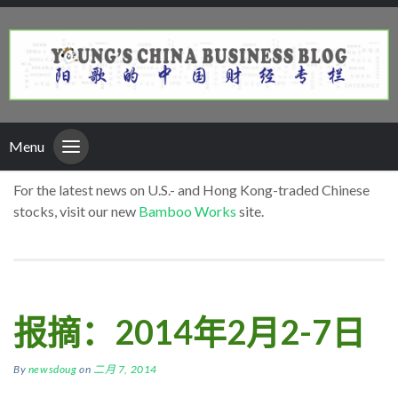
Menu
For the latest news on U.S.- and Hong Kong-traded Chinese
stocks, visit our new
Bamboo Works
site.
报摘：2014年2月2-7日
By
newsdoug
on
二月 7, 2014