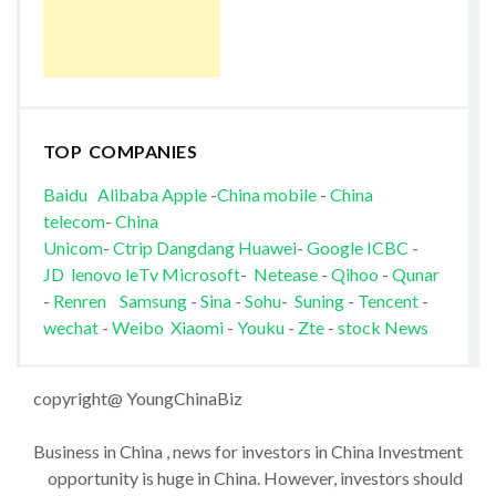
TOP COMPANIES
Baidu
Alibaba
Apple
-
China mobile
-
China
telecom
-
China
Unicom
-
Ctrip
Dangdang
Huawei
-
Google
ICBC
-
JD
lenovo
leTv
Microsoft
-
Netease
-
Qihoo
-
Qunar
-
Renren
Samsung
-
Sina
-
Sohu
-
Suning
-
Tencent
-
wechat
-
Weibo
Xiaomi
-
Youku
-
Zte
-
stock News
copyright@ YoungChinaBiz
Business in China , news for investors in China Investment
opportunity is huge in China. However, investors should