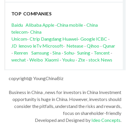
TOP COMPANIES
Baidu
Alibaba
Apple
-
China mobile
-
China
telecom
-
China
Unicom
-
Ctrip
Dangdang
Huawei
-
Google
ICBC
-
JD
lenovo
leTv
Microsoft
-
Netease
-
Qihoo
-
Qunar
-
Renren
Samsung
-
Sina
-
Sohu
-
Suning
-
Tencent
-
wechat
-
Weibo
Xiaomi
-
Youku
-
Zte
-
stock News
copyright@ YoungChinaBiz
Business in China , news for investors in China Investment
opportunity is huge in China. However, investors should
consider the pitfalls, understand the risks and rewards,
focus on shareholder-friendly
Developed and Designed by
Ideo Concepts
.