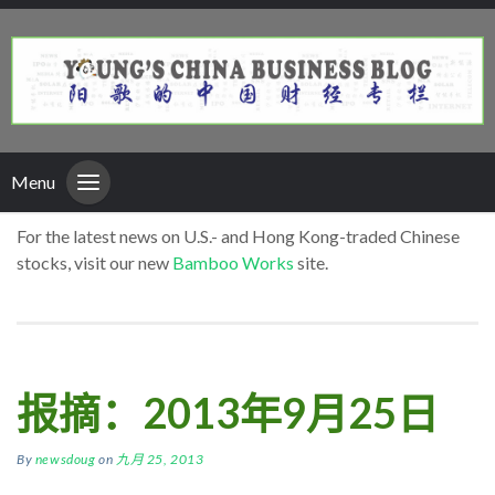
Menu
For the latest news on U.S.- and Hong Kong-traded Chinese
stocks, visit our new
Bamboo Works
site.
报摘：2013年9月25日
By
newsdoug
on
九月 25, 2013