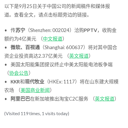
以下是9月25日关于中国公司的新闻稿件和媒体报
道。查看全文，请点击标题旁边的链接。
• 传
苏宁
（Shenzhen: 002024）洽购
PPTV
，收购金
额约为4亿美元 （
中文报道
）
•
微软、百视通
（Shanghai: 600637）将对其中国合
资企业投资高达2.37亿美元 （
英文报道
）
• 美国太阳能集团提议终止中美太阳能电池板争端
（
协会公告
）
•
KKR
和
现代牧业
（HKEx: 1117）将在山东建大规模
农场 （
美国商业新闻
）
•
阿里巴巴
在新加坡推出淘宝C2C服务 （
英文报道
）
(Visited 119 times, 1 visits today)