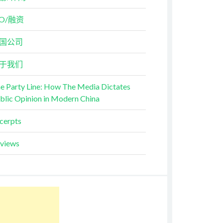
PO/融资
国公司
于我们
e Party Line: How The Media Dictates
blic Opinion in Modern China
cerpts
views