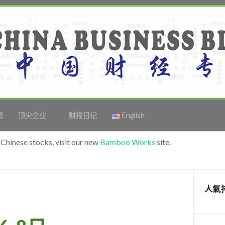
源
顶尖企业
财报日记
English
Chinese stocks, visit our new
Bamboo Works
site.
人氣