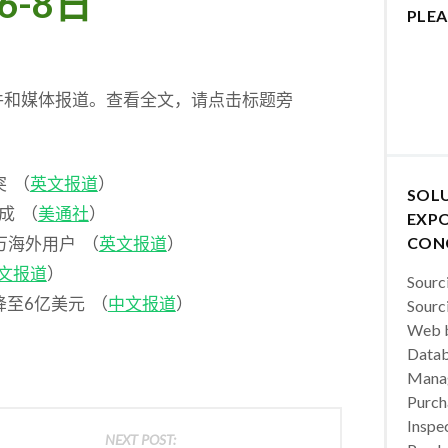
6-8日
PLEA
稿件和媒体报道。查看全文，请点击标题旁
 （
英文报道
）
SOL
成 （
美通社
）
EXPO
万海外用户 （
英文报道
）
CON
文报道
）
Sourc
降至6亿美元 （
中文报道
）
Sourc
Web b
Datab
Manag
Purch
Inspec
NEXT POST: