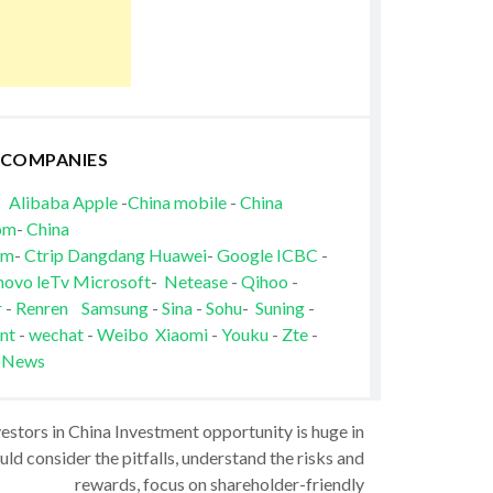
 COMPANIES
Alibaba
Apple
-
China mobile
-
China
om
-
China
om
-
Ctrip
Dangdang
Huawei
-
Google
ICBC
-
novo
leTv
Microsoft
-
Netease
-
Qihoo
-
r
-
Renren
Samsung
-
Sina
-
Sohu
-
Suning
-
nt
-
wechat
-
Weibo
Xiaomi
-
Youku
-
Zte
-
 News
vestors in China Investment opportunity is huge in
ld consider the pitfalls, understand the risks and
rewards, focus on shareholder-friendly