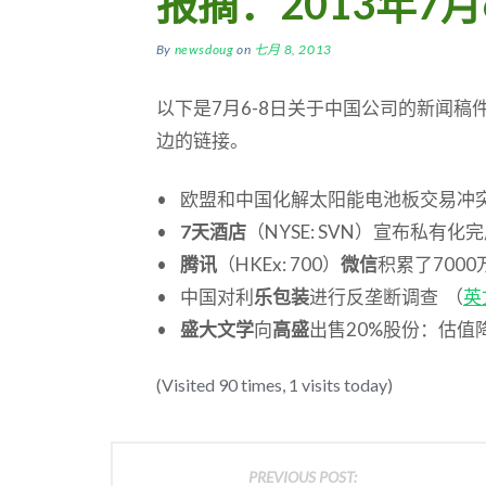
报摘：2013年7月
By
newsdoug
on
七月 8, 2013
以下是7月6-8日关于中国公司的新闻
边的链接。
• 欧盟和中国化解太阳能电池板交易冲突
•
7天酒店
（NYSE: SVN）宣布私有化完
•
腾讯
（HKEx: 700）
微信
积累了7000
• 中国对利
乐包装
进行反垄断调查 （
英
•
盛大文学
向
高盛
出售20%股份：估值
(Visited 90 times, 1 visits today)
PREVIOUS POST: