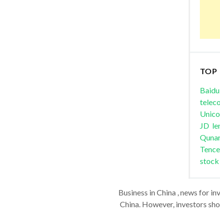
TOP
Baidu
telec
Unic
JD
le
Quna
Tence
stock
Business in China , news for in
China. However, investors shou