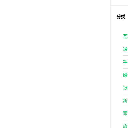
分类
互
通
手
媒
银
新
零
旅