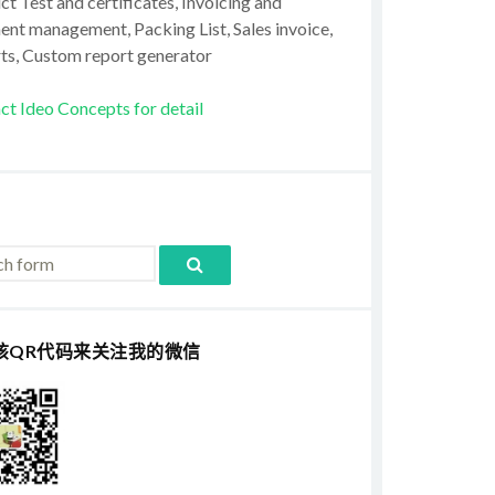
t Test and certificates, Invoicing and
ent management, Packing List, Sales invoice,
ts, Custom report generator
ct Ideo Concepts for detail
该QR代码来关注我的微信