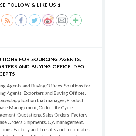
SE FOLLOW & LIKE US :)
UTIONS FOR SOURCING AGENTS,
RTERS AND BUYING OFFICE IDEO
CEPTS
ing Agents and Buying Offices, Solutions for
ing Agents, Exporters and Buying Offices,
ased application that manages, Product
ase Management, Order Life Cycle
ement, Quotations, Sales Orders, Factory
ase Orders, Shipments, QA management,
tions, Factory audit results and certificates,