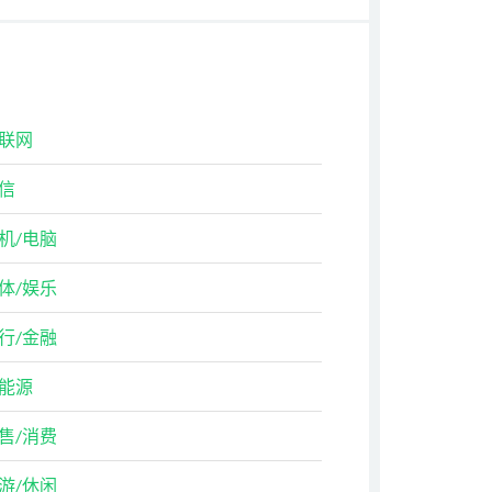
联网
信
机/电脑
体/娱乐
行/金融
能源
售/消费
游/休闲