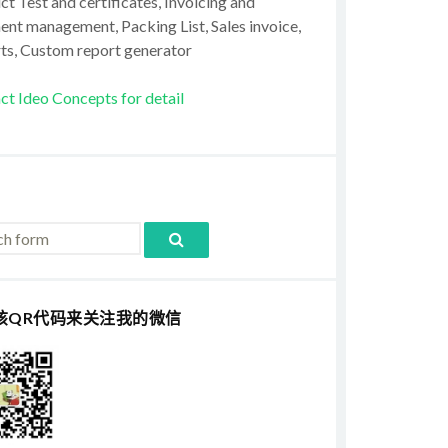
t Test and certificates, Invoicing and
ent management, Packing List, Sales invoice,
ts, Custom report generator
ct Ideo Concepts for detail
该QR代码来关注我的微信