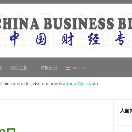
源
顶尖企业
财报日记
English
Chinese stocks, visit our new
Bamboo Works
site.
人氣