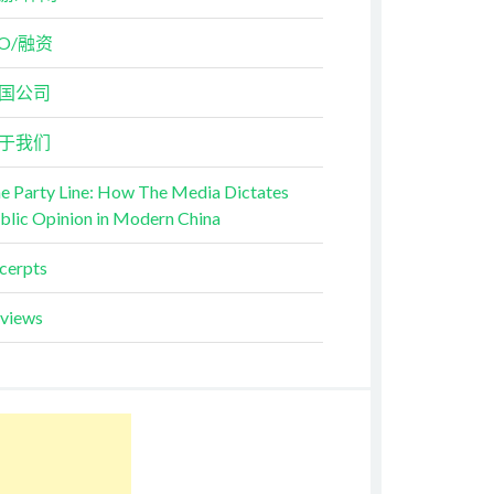
PO/融资
国公司
于我们
e Party Line: How The Media Dictates
blic Opinion in Modern China
cerpts
views