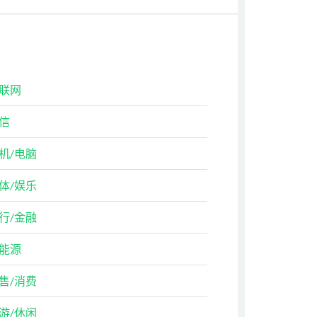
联网
信
机/电脑
体/娱乐
行/金融
能源
售/消费
游/休闲