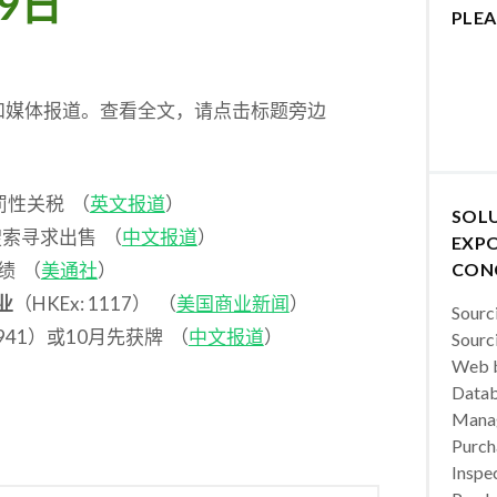
9日
PLEA
和媒体报道。查看全文，请点击标题旁边
罚性关税 （
英文报道
）
SOL
狗搜索寻求出售 （
中文报道
）
EXPO
绩 （
美通社
）
CON
业
（HKEx: 1117） （
美国商业新闻
）
Sourc
: 941）或10月先获牌 （
中文报道
）
Sourc
Web b
Datab
Manag
Purch
Inspec