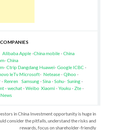
 COMPANIES
Alibaba
Apple
-
China mobile
-
China
om
-
China
om
-
Ctrip
Dangdang
Huawei
-
Google
ICBC
-
novo
leTv
Microsoft
-
Netease
-
Qihoo
-
r
-
Renren
Samsung
-
Sina
-
Sohu
-
Suning
-
nt
-
wechat
-
Weibo
Xiaomi
-
Youku
-
Zte
-
 News
vestors in China Investment opportunity is huge in
ld consider the pitfalls, understand the risks and
rewards, focus on shareholder-friendly