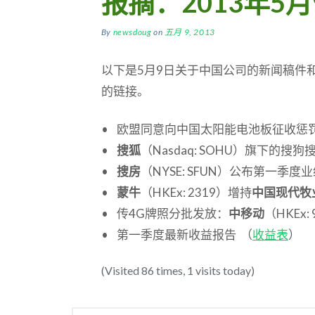
报摘：2013年5月
By
newsdoug
on
五月 9, 2013
以下是5月9日关于中国公司的新闻稿件
的链接。
• 欧盟同意向中国太阳能电池板征收惩
•
搜狐
（Nasdaq: SOHU）旗下的搜
•
搜房
（NYSE: SFUN）公布第一季度业
•
蒙牛
（HKEx: 2319）增持
中国现代牧
• 传4G牌照分批发放：
中移动
（HKEx
• 第一季度最新收益报告 （
收益表
）
(Visited 86 times, 1 visits today)