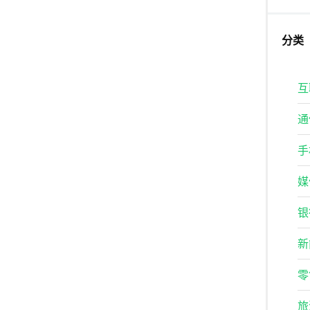
分类
互
通
手
媒
银
新
零
旅