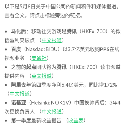
以下是5月8日关于中国公司的新闻稿件和媒体报道。
查看全文，请点击标题旁边的链接。
• 马化腾：移动社交游戏是
腾讯
（HKEx: 700）的微
信盈利突破点 （
中文报道
）
•
百度
（Nasdaq: BIDU）以3.7亿美元收购
PPS
在线
视频业务 （
美通社
）
• 之前的
起点
团队将为
腾讯
（HKEx: 700）读书频道
提供内容 （
英文报道
）
•
阿里
去年第四季度净利6.4亿美元，同比增172%
（
中文报道
）
•
诺基亚
（Helsinki: NOK1V）中国换帅背后：3年4
次更换负责人 （
中文报道
）
• 第一季度最新收益报告 （
收益表
）