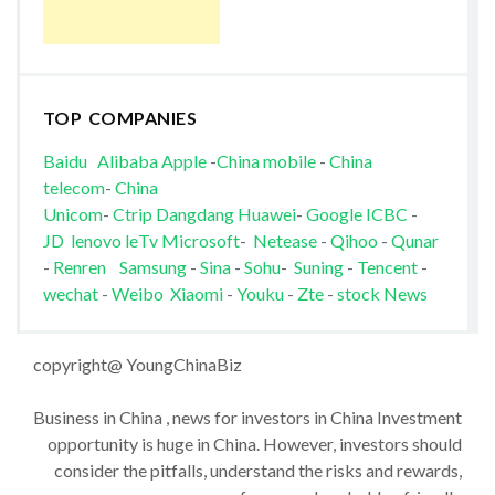
TOP COMPANIES
Baidu
Alibaba
Apple
-
China mobile
-
China
telecom
-
China
Unicom
-
Ctrip
Dangdang
Huawei
-
Google
ICBC
-
JD
lenovo
leTv
Microsoft
-
Netease
-
Qihoo
-
Qunar
-
Renren
Samsung
-
Sina
-
Sohu
-
Suning
-
Tencent
-
wechat
-
Weibo
Xiaomi
-
Youku
-
Zte
-
stock News
copyright@ YoungChinaBiz
Business in China , news for investors in China Investment
opportunity is huge in China. However, investors should
consider the pitfalls, understand the risks and rewards,