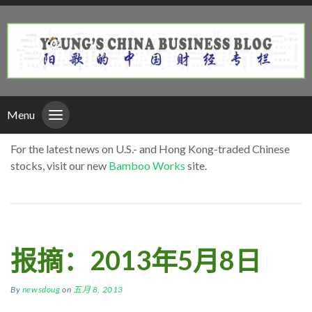
Menu
For the latest news on U.S.- and Hong Kong-traded Chinese
stocks, visit our new
Bamboo Works
site.
报摘：2013年5月8日
By
newsdoug
on
五月 8, 2013