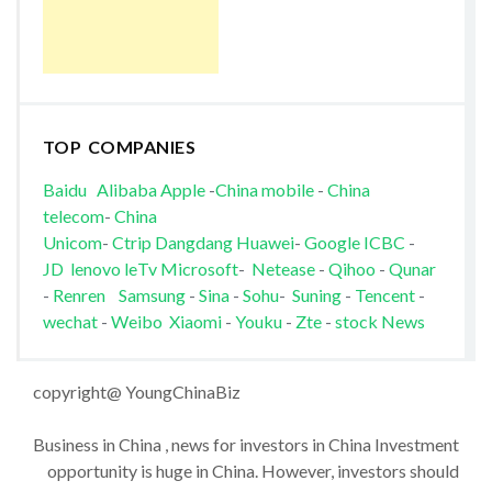
TOP COMPANIES
Baidu
Alibaba
Apple
-
China mobile
-
China
telecom
-
China
Unicom
-
Ctrip
Dangdang
Huawei
-
Google
ICBC
-
JD
lenovo
leTv
Microsoft
-
Netease
-
Qihoo
-
Qunar
-
Renren
Samsung
-
Sina
-
Sohu
-
Suning
-
Tencent
-
wechat
-
Weibo
Xiaomi
-
Youku
-
Zte
-
stock News
copyright@ YoungChinaBiz
Business in China , news for investors in China Investment
opportunity is huge in China. However, investors should