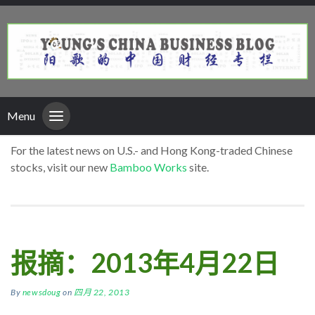
Menu
For the latest news on U.S.- and Hong Kong-traded Chinese
stocks, visit our new
Bamboo Works
site.
报摘：2013年4月22日
By
newsdoug
on
四月 22, 2013