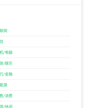
联网
信
机/电脑
体/娱乐
行/金融
能源
售/消费
游/休闲