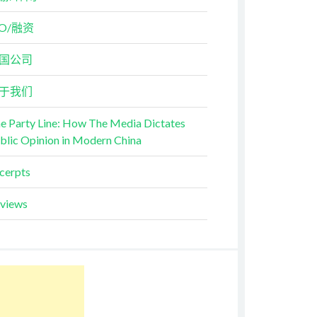
PO/融资
国公司
于我们
e Party Line: How The Media Dictates
blic Opinion in Modern China
cerpts
views