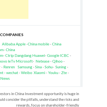
 COMPANIES
Alibaba
Apple
-
China mobile
-
China
om
-
China
om
-
Ctrip
Dangdang
Huawei
-
Google
ICBC
-
novo
leTv
Microsoft
-
Netease
-
Qihoo
-
r
-
Renren
Samsung
-
Sina
-
Sohu
-
Suning
-
nt
-
wechat
-
Weibo
Xiaomi
-
Youku
-
Zte
-
 News
vestors in China Investment opportunity is huge in
ld consider the pitfalls, understand the risks and
rewards, focus on shareholder-friendly