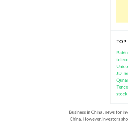
TOP
Baidu
telec
Unic
JD
le
Quna
Tence
stock
Business in China , news for in
China. However, investors shou