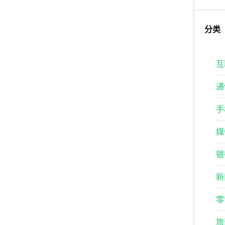
分类
互
通
手
媒
银
新
零
旅