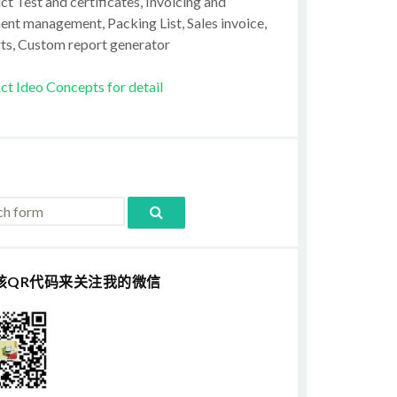
t Test and certificates, Invoicing and
ent management, Packing List, Sales invoice,
ts, Custom report generator
ct Ideo Concepts for detail
该QR代码来关注我的微信