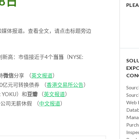
8日
PLEA
和媒体报道。查看全文，请点击标题旁边
2%创新高：市值接近于4个
当当
（NYSE:
SOL
EXPO
持
微信
分享 （
英文报道
）
CON
200亿元可转换债券 （
香港交易所公告
）
Sourc
: YOKU）和
豆瓣
（
英文报道
）
Sourc
Web b
中国子公司无薪休假 （
中文报道
）
Datab
Manag
Purch
Inspec