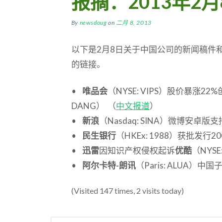
报摘：2013年2月
By
newsdoug
on
二月 8, 2013
以下是2月8日关于中国公司的新闻稿件
的链接。
•
唯品会
（NYSE: VIPS）股价暴涨2
DANG） （
中文报道
）
•
新浪
（Nasdaq: SINA）微博安卓版支
•
民生银行
（HKEx: 1988）获批发行
•
迅雷
因知识产权侵权起诉
优酷
（NYSE
•
阿尔卡特-朗讯
（Paris: ALUA）
(Visited 147 times, 2 visits today)