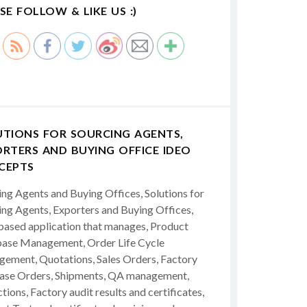
SE FOLLOW & LIKE US :)
UTIONS FOR SOURCING AGENTS,
RTERS AND BUYING OFFICE IDEO
CEPTS
ing Agents and Buying Offices, Solutions for
ing Agents, Exporters and Buying Offices,
ased application that manages, Product
ase Management, Order Life Cycle
ement, Quotations, Sales Orders, Factory
ase Orders, Shipments, QA management,
tions, Factory audit results and certificates,