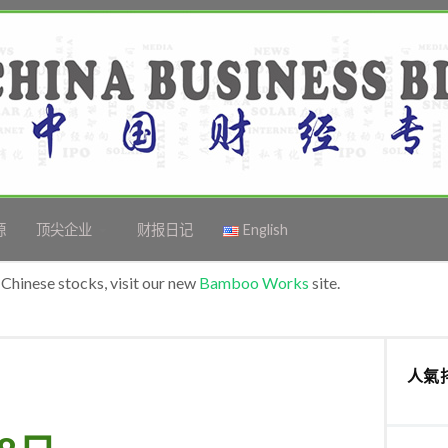
源
顶尖企业
财报日记
English
Chinese stocks, visit our new
Bamboo Works
site.
人氣