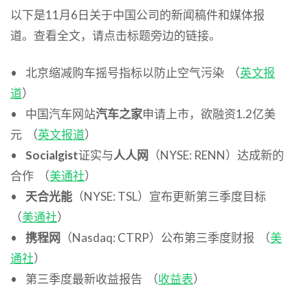
以下是11月6日关于中国公司的新闻稿件和媒体报
道。查看全文，请点击标题旁边的链接。
• 北京缩减购车摇号指标以防止空气污染 （
英文报
道
）
• 中国汽车网站
汽车之家
申请上市，欲融资1.2亿美
元 （
英文报道
）
•
Socialgist
证实与
人人网
（NYSE: RENN）达成新的
合作 （
美通社
）
•
天合光能
（NYSE: TSL）宣布更新第三季度目标
（
美通社
）
•
携程网
（Nasdaq: CTRP）公布第三季度财报 （
美
通社
）
• 第三季度最新收益报告 （
收益表
）