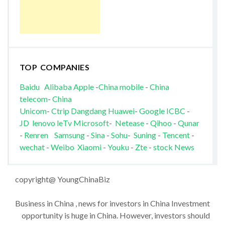
TOP COMPANIES
Baidu
Alibaba
Apple
-
China mobile
-
China
telecom
-
China
Unicom
-
Ctrip
Dangdang
Huawei
-
Google
ICBC
-
JD
lenovo
leTv
Microsoft
-
Netease
-
Qihoo
-
Qunar
-
Renren
Samsung
-
Sina
-
Sohu
-
Suning
-
Tencent
-
wechat
-
Weibo
Xiaomi
-
Youku
-
Zte
-
stock News
copyright@ YoungChinaBiz
Business in China , news for investors in China Investment
opportunity is huge in China. However, investors should