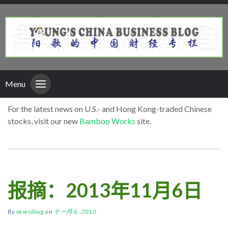
Menu
For the latest news on U.S.- and Hong Kong-traded Chinese
stocks, visit our new
Bamboo Works
site.
报摘：2013年11月6日
By
newsdoug
on
十一月 6, 2013