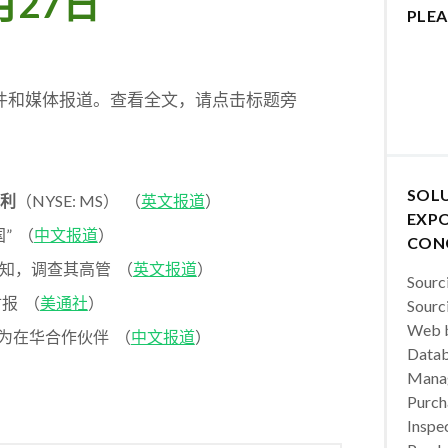
月27日
PLEA
稿件和媒体报道。查看全文，请点击标题旁
SOL
利
（NYSE: MS） （
英文报道
）
EXPO
” （
中文报道
）
CON
院通知，调查其高管 （
英文报道
）
Sourc
财报 （
美通社
）
Sourc
Web b
报作为在华合作伙伴 （
中文报道
）
Datab
Manag
Purch
Inspec