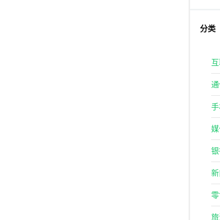
分类
互
通
手
媒
银
新
零
旅