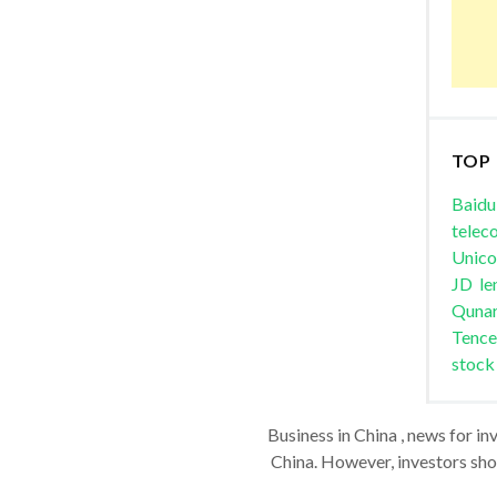
TOP
Baidu
telec
Unic
JD
le
Quna
Tence
stock
Business in China , news for in
China. However, investors shou