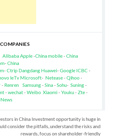
 COMPANIES
Alibaba
Apple
-
China mobile
-
China
om
-
China
om
-
Ctrip
Dangdang
Huawei
-
Google
ICBC
-
novo
leTv
Microsoft
-
Netease
-
Qihoo
-
r
-
Renren
Samsung
-
Sina
-
Sohu
-
Suning
-
nt
-
wechat
-
Weibo
Xiaomi
-
Youku
-
Zte
-
 News
vestors in China Investment opportunity is huge in
ld consider the pitfalls, understand the risks and
rewards, focus on shareholder-friendly