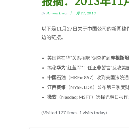
报摘：2013年11
By
Nanwei Lin
on
十一月 27, 2013
以下是11月27日关于中国公司的新闻
边的链接。
美国将在华“关系招聘”调查扩到
摩根斯坦
揭秘
华为
“红蓝军”：任正非誓言“反攻美国
中国石油
（HKEx: 857）收到美国法
江西赛维
（NYSE: LDK）公布第三季度
微软
（Nasdaq: MSFT）选择光明日
(Visited 177 times, 1 visits today)