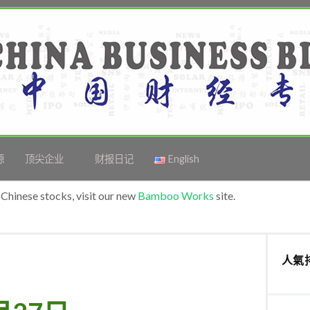
源
顶尖企业
财报日记
English
Chinese stocks, visit our new
Bamboo Works
site.
人氣