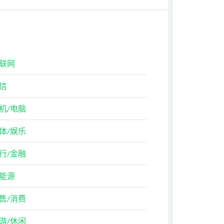
联网
信
机/电脑
体/娱乐
行/金融
能源
售/消费
游/休闲