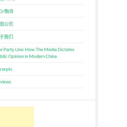
PO/融资
国公司
于我们
e Party Line: How The Media Dictates
blic Opinion in Modern China
cerpts
views