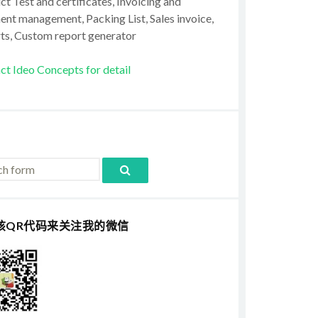
t Test and certificates, Invoicing and
ent management, Packing List, Sales invoice,
ts, Custom report generator
ct Ideo Concepts for detail
该QR代码来关注我的微信