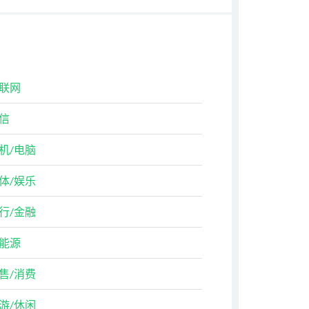
联网
信
机/电脑
体/娱乐
行/金融
能源
售/消费
游/休闲