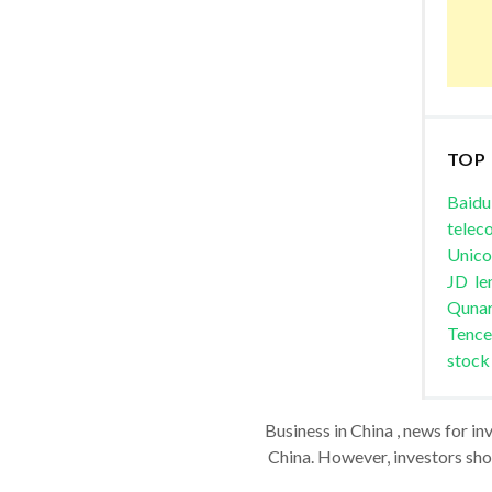
TOP
Baidu
telec
Unic
JD
le
Quna
Tence
stock
Business in China , news for in
China. However, investors shou