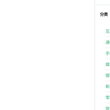
分类
互
通
手
媒
银
新
零
旅