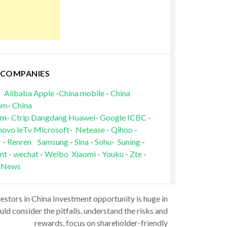
 COMPANIES
Alibaba
Apple
-
China mobile
-
China
om
-
China
om
-
Ctrip
Dangdang
Huawei
-
Google
ICBC
-
novo
leTv
Microsoft
-
Netease
-
Qihoo
-
r
-
Renren
Samsung
-
Sina
-
Sohu
-
Suning
-
nt
-
wechat
-
Weibo
Xiaomi
-
Youku
-
Zte
-
 News
vestors in China Investment opportunity is huge in
ld consider the pitfalls, understand the risks and
rewards, focus on shareholder-friendly