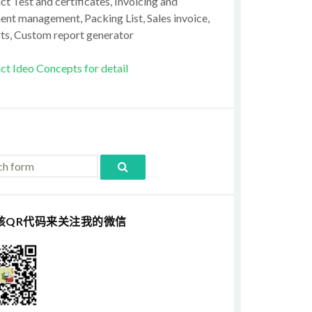
t Test and certificates, Invoicing and
ent management, Packing List, Sales invoice,
ts, Custom report generator
ct Ideo Concepts for detail
该QR代码来关注我的微信