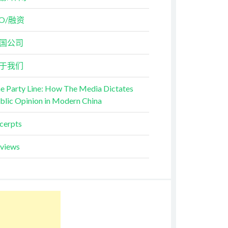
PO/融资
国公司
于我们
e Party Line: How The Media Dictates
blic Opinion in Modern China
cerpts
views