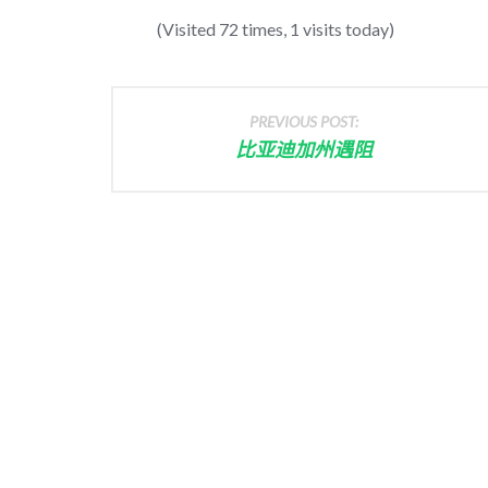
(Visited 72 times, 1 visits today)
PREVIOUS POST:
比亚迪加州遇阻