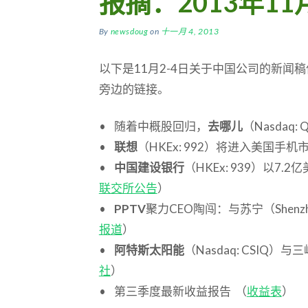
报摘：2013年11
By
newsdoug
on
十一月 4, 2013
以下是11月2-4日关于中国公司的新闻
旁边的链接。
• 随着中概股回归，
去哪儿
（Nasdaq
•
联想
（HKEx: 992）将进入美国手机
•
中国建设银行
（HKEx: 939）以7
联交所公告
）
•
PPTV
聚力CEO陶闯：与苏宁（Shenzh
报道
）
•
阿特斯太阳能
（Nasdaq: CSIQ
社
）
• 第三季度最新收益报告 （
收益表
）