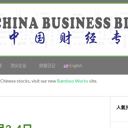
源
顶尖企业
财报日记
English
Chinese stocks, visit our new
Bamboo Works
site.
人氣