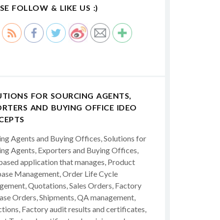
SE FOLLOW & LIKE US :)
UTIONS FOR SOURCING AGENTS,
RTERS AND BUYING OFFICE IDEO
CEPTS
ing Agents and Buying Offices, Solutions for
ing Agents, Exporters and Buying Offices,
ased application that manages, Product
ase Management, Order Life Cycle
ement, Quotations, Sales Orders, Factory
ase Orders, Shipments, QA management,
tions, Factory audit results and certificates,