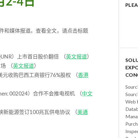
月2-4日
PLEA
稿件和媒体报道。查看全文，请点击标题
: QUNR）上市首日股价翻倍 （
英文报道
）
SOL
市场 （
英文报道
）
EXPO
.2亿美元收购巴西工商银行76%股权 （
香港
CON
Sourc
en: 002024）合作不会推电视机 （
中文
Sourc
Web b
Datab
）与三峡新能源签订100兆瓦供电协议 （
美通
Manag
Purch
Inspec