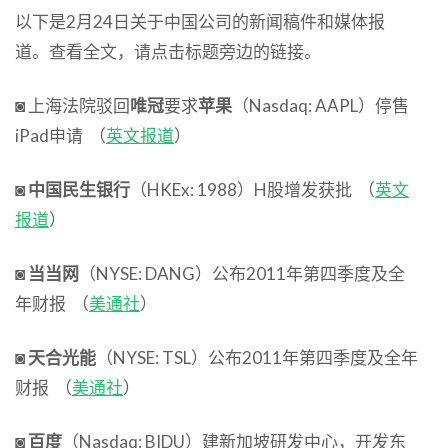
以下是2月24日关于中国公司的新闻稿件和媒体报
道。查看全文，请点击标题旁边的链接。
◙ 上海法院驳回
唯冠
要求
苹果
（Nasdaq: AAPL）停售
iPad申请 （
英文报道
）
◙
中国民生银行
（HKEx: 1988）H股增发获批 （
英文
报道
）
◙
当当网
（NYSE: DANG）公布2011年第四季度及全
年财报 （
美通社
）
◙
天合光能
（NYSE: TSL）公布2011年第四季度及全年
财报 （
美通社
）
◙
百度
（Nasdaq: BIDU）建新加坡研发中心，开发东