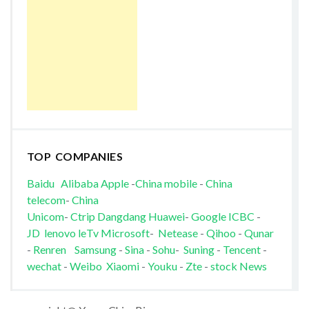
TOP COMPANIES
Baidu
Alibaba
Apple
-
China mobile
-
China
telecom
-
China
Unicom
-
Ctrip
Dangdang
Huawei
-
Google
ICBC
-
JD
lenovo
leTv
Microsoft
-
Netease
-
Qihoo
-
Qunar
-
Renren
Samsung
-
Sina
-
Sohu
-
Suning
-
Tencent
-
wechat
-
Weibo
Xiaomi
-
Youku
-
Zte
-
stock News