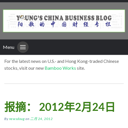
Menu
For the latest news on U.S.- and Hong Kong-traded Chinese
stocks, visit our new
Bamboo Works
site.
报摘： 2012年2月24日
By
newsdoug
on
二月 24, 2012