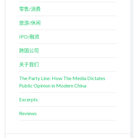
零售/消费
旅游/休闲
IPO/融资
跨国公司
关于我们
The Party Line: How The Media Dictates
Public Opinion in Modern China
Excerpts
Reviews