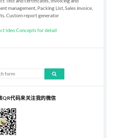
t Test and certificates, Invoicing and
ent management, Packing List, Sales invoice,
ts, Custom report generator
ct Ideo Concepts for detail
该QR代码来关注我的微信