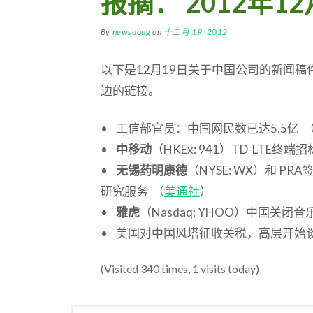
报摘： 2012年12
By
newsdoug
on
十二月 19, 2012
以下是12月19日关于中国公司的新闻
边的链接。
• 工信部官员：中国网民数已达5.5亿 
•
中移动
（HKEx: 941）TD-LTE终端
•
无锡药明康德
（NYSE: WX）和 
研究服务 （
美通社
）
•
雅虎
（Nasdaq: YHOO）中国关闭
• 美国对中国风塔征收关税，高层开始谈
(Visited 340 times, 1 visits today)