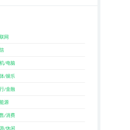
联网
信
机/电脑
体/娱乐
行/金融
能源
售/消费
游/休闲