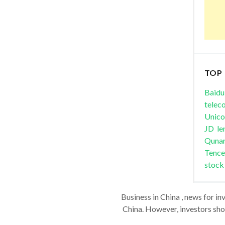
TOP
Baidu
telec
Unic
JD
le
Quna
Tence
stock
Business in China , news for in
China. However, investors shou