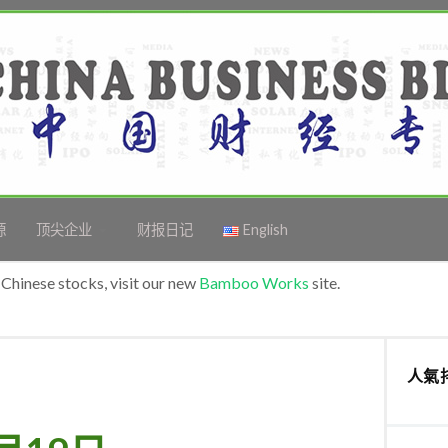
源
顶尖企业
财报日记
English
Chinese stocks, visit our new
Bamboo Works
site.
人氣