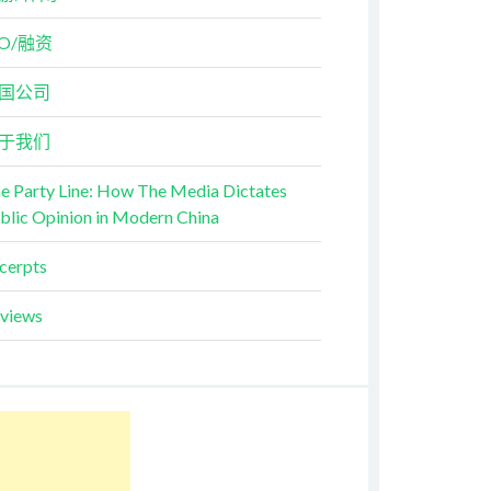
PO/融资
国公司
于我们
e Party Line: How The Media Dictates
blic Opinion in Modern China
cerpts
views