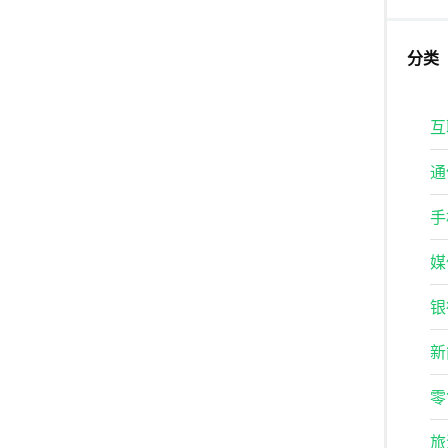
分类
互
通
手
媒
银
新
零
旅