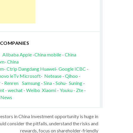
 COMPANIES
Alibaba
Apple
-
China mobile
-
China
om
-
China
om
-
Ctrip
Dangdang
Huawei
-
Google
ICBC
-
novo
leTv
Microsoft
-
Netease
-
Qihoo
-
r
-
Renren
Samsung
-
Sina
-
Sohu
-
Suning
-
nt
-
wechat
-
Weibo
Xiaomi
-
Youku
-
Zte
-
 News
vestors in China Investment opportunity is huge in
ld consider the pitfalls, understand the risks and
rewards, focus on shareholder-friendly