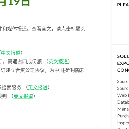
月19日
PLEA
稿件和媒体报道。查看全文，请点击标题旁
（
中文报道
）
SOL
招标，
高通
占四成份额 （
英文报道
）
EXPO
PRA签订建立合资公司协议，为中国提供临床
CON
Sourc
音乐搜索服务 （
英文报道
）
Sourc
Web b
判 （
英文报道
）
Datab
Manag
Purch
Inspec