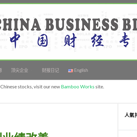
源
顶尖企业
财报日记
English
Chinese stocks, visit our new
Bamboo Works
site.
人氣