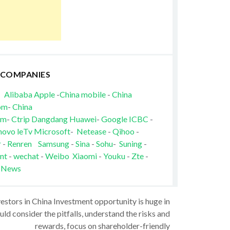
 COMPANIES
Alibaba
Apple
-
China mobile
-
China
om
-
China
om
-
Ctrip
Dangdang
Huawei
-
Google
ICBC
-
novo
leTv
Microsoft
-
Netease
-
Qihoo
-
r
-
Renren
Samsung
-
Sina
-
Sohu
-
Suning
-
nt
-
wechat
-
Weibo
Xiaomi
-
Youku
-
Zte
-
 News
vestors in China Investment opportunity is huge in
ld consider the pitfalls, understand the risks and
rewards, focus on shareholder-friendly