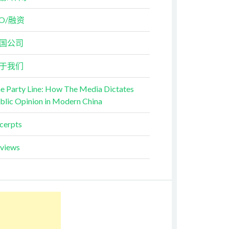
PO/融资
国公司
于我们
e Party Line: How The Media Dictates
blic Opinion in Modern China
cerpts
views