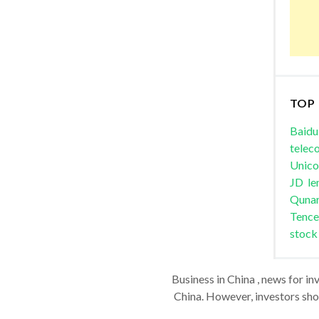
TOP
Baidu
telec
Unic
JD
le
Quna
Tence
stock
Business in China , news for in
China. However, investors shou