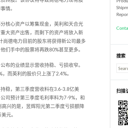
Produc
Shipm
的事情。
Repor
部分核心资产以筹集现金，英利和天合光
Conta
行重大资产出售，而剩下的资产将放入新
预计尚德电力目前的股东将获得新公司最多
，他们手中的股票将再跌80%甚至更多。
搜索
司公布的业绩显示营收持稳、亏损收窄。
，而英利的股价只上涨了2.4%。
稳，第三季度营收料在3.6-3.8亿美
扫描
。公司预计第三季度毛利率料为7-9%，和
感到高兴的是，昱辉阳光第二季度亏损额降
0万美元。