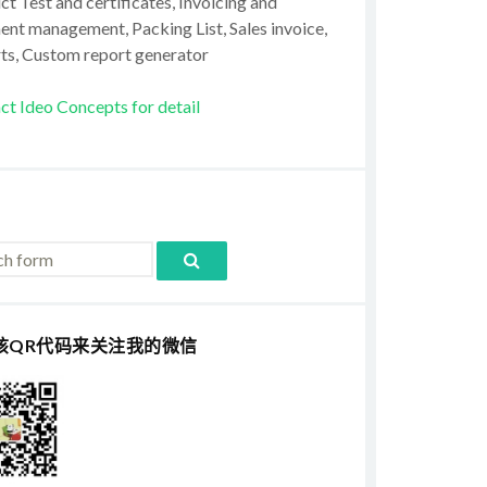
t Test and certificates, Invoicing and
ent management, Packing List, Sales invoice,
ts, Custom report generator
ct Ideo Concepts for detail
该QR代码来关注我的微信