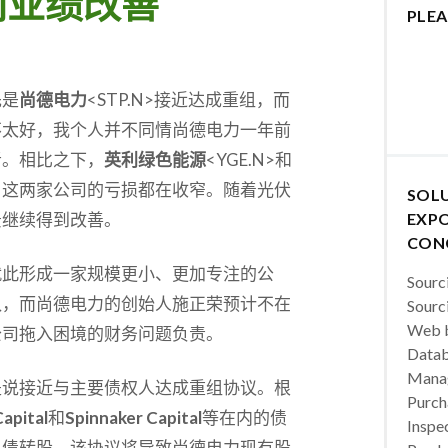
利业绩改善
PLEA
先是
尚德电力
<STP.N>接近达成重组，而
不太好，我个人并不同情尚德电力一年前
者。相比之下，
英利绿色能源
<YGE.N>和
息，这两家公司的亏损都在收窄。随着光伏
SOL
景继续得到改善。
EXPO
CON
就此形成一家规模更小、更加专注的公
Sourc
队，而尚德电力的创始人施正荣预计不在
Sourc
Web b
公司拖入困境的财务问题负责。
Datab
Manag
是说接近与主要债权人达成重组协议。根
Purch
apital
和
Spinnaker Capital
等在内的债
Inspec
现债转股。该协议将导致尚德电力现有股