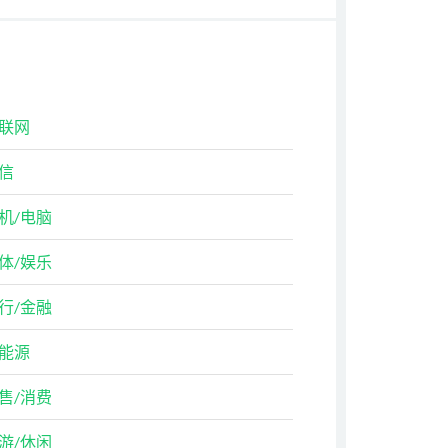
联网
信
机/电脑
体/娱乐
行/金融
能源
售/消费
游/休闲