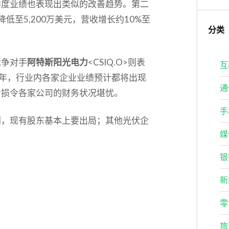
季度业绩也表现出类似的改善趋势。第二
降低至5,200万美元，营收增长约10%至
分类
竞争对手
阿特斯阳光电力
<CSIQ.O>则表
互
下半年，行业内各家企业业绩预计都将出现
通
亏损令各家公司的财务状况堪忧。
手
划，现有股东基本上要出局；其他光伏企
媒
银
新
零
旅