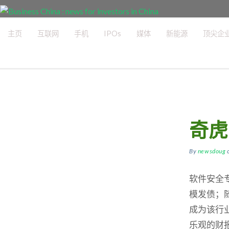
主页
互联网
手机
IPOs
媒体
新能源
顶尖企
奇虎
By
newsdoug
软件安全
模发债；
成为该行
乐观的财