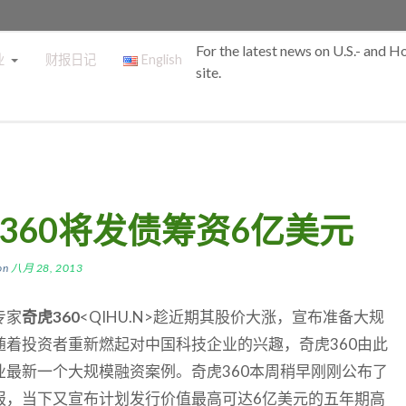
For the latest news on U.S.- and 
业
财报日记
English
site.
360将发债筹资6亿美元
on
八月 28, 2013
专家
奇虎360
<QIHU.N>趁近期其股价大涨，宣布准备大规
随着投资者重新燃起对中国科技企业的兴趣，奇虎360由此
业最新一个大规模融资案例。奇虎360本周稍早刚刚公布了
报，当下又宣布计划发行价值最高可达6亿美元的五年期高