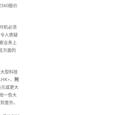
360股价
时机必须
时令人质疑
索业务上
计这方面的
国大型科技
0.HK>、
阿
美元或更大
他一些大
感到意外。