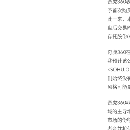
奇虎360
予首次购
此一来，
盘后交易
存托股份(
奇虎36
我预计该
<SOH
们始终没
风格可能
奇虎36
域的主导地
市场的份
者合并将