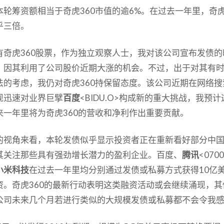
本轮筹资额相当于奇虎360市值的逾6%。在过去一年里，奇虎
乎三倍。
有奇虎360股票，作为独立观察人士，我对该公司宣布发债的
，因其利用了公司股价近期大涨的机会。不过，出于对其有
法的考虑，我仍对奇虎360持保留态度。该公司近期在网络搜
现迅速对业界巨擘
百度
<BIDU.O>构成新的重大挑战，我预
来一年里将为奇虎360的营收和净利作出重要贡献。
的视角来看，本轮发债似乎显示投资者正在重新看好部分中
其关注那些具有强劲增长潜力的盈利企业。百度、
腾讯
<070
小米科技
在过去一年里均分别通过发债或私募方式获得10亿
资。奇虎360的最新行动表明这类融资活动或会继续涌现，其
公司未来几个月若进行类似的大规模发债或私募都不会令我