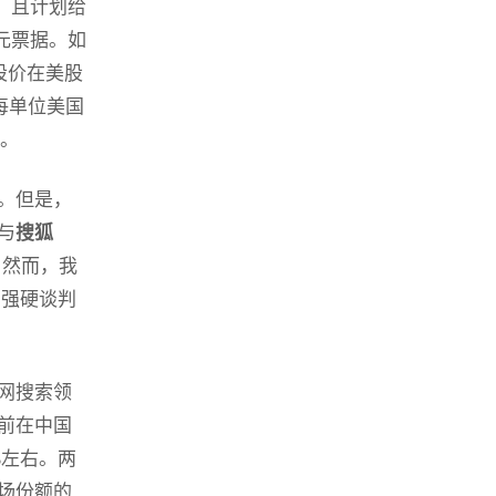
据，且计划给
元票据。如
股价在美股
每单位美国
倍。
。但是，
与
搜狐
。然而，我
的强硬谈判
网搜索领
目前在中国
%左右。两
场份额的