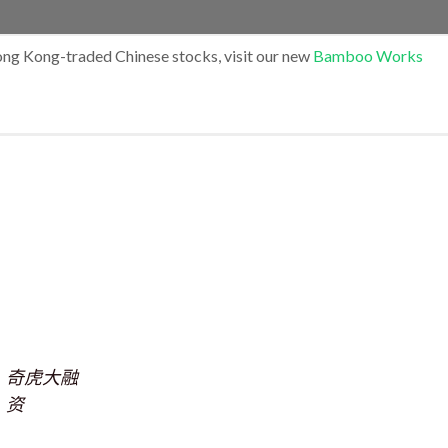
Hong Kong-traded Chinese stocks, visit our new
Bamboo Works
奇虎大融
资