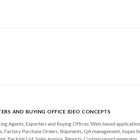
ERS AND BUYING OFFICE IDEO CONCEPTS
urcing Agents, Exporters and Buying Offices, Web based applicat
, Factory Purchase Orders, Shipments, QA management, Inspections
nt, Packing List, Sales invoice, Reports, Custom report generator