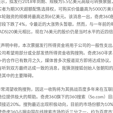
表示，拟发行2018年到期、规模为5.5亿美元高级可转换票
买者为期30天超额配售选择权，可购买价值最高为5000万美
本轮融资的规模将最高达到6亿美元。该消息一出，奇虎360
时段下跌了4%，令最近的大涨势头暂歇。然而，与一年前的
ADS)20美元相比，现在76美元的股价仍是当时水平的近四
0在声明中称，本次票据发行所得资金将用于公司的一般性支出
公司希望用部分或全部发债所得资金收购搜狗。奇虎360寻求
U.O>的合作已有数月之久，媒体曾多次报道双方即将达成协议
有听到双方最终达成一致的消息，我猜测搜狐创始人张朝阳
是其中的主要障碍。
0非常渴望收购搜狗，因这一收购将为其挑战百度多年来在互联
位提供极大的帮助。奇虎360旗下的360搜索（So.com）
额接近20%。搜狗最近出现积极动向，目前的市场份额为10
使奇虎360占据中国在线搜索市场的近三分之一，约为百度市