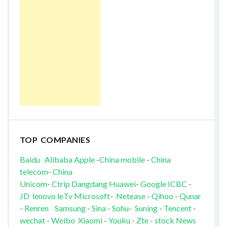
TOP COMPANIES
Baidu
Alibaba
Apple
-
China mobile
-
China
telecom
-
China
Unicom
-
Ctrip
Dangdang
Huawei
-
Google
ICBC
-
JD
lenovo
leTv
Microsoft
-
Netease
-
Qihoo
-
Qunar
-
Renren
Samsung
-
Sina
-
Sohu
-
Suning
-
Tencent
-
wechat
-
Weibo
Xiaomi
-
Youku
-
Zte
-
stock News