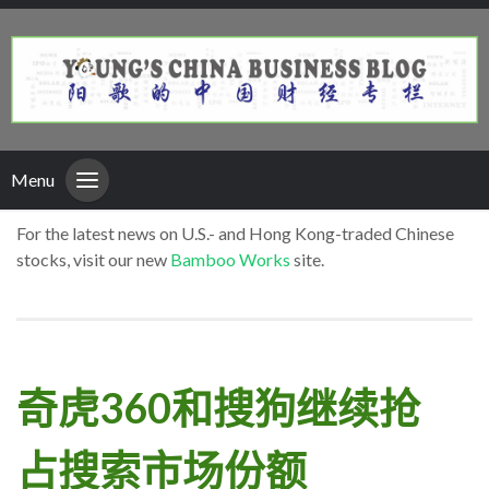
Menu
For the latest news on U.S.- and Hong Kong-traded Chinese
stocks, visit our new
Bamboo Works
site.
奇虎360和搜狗继续抢
占搜索市场份额