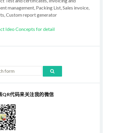
t Test and certificates, Invoicing and
ent management, Packing List, Sales invoice,
ts, Custom report generator
ct Ideo Concepts for detail
该QR代码来关注我的微信