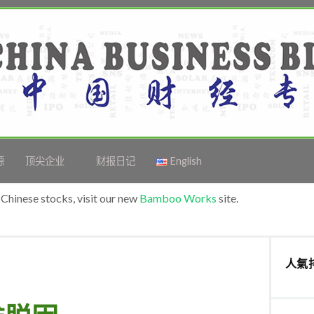
源
顶尖企业
财报日记
English
Chinese stocks, visit our new
Bamboo Works
site.
人氣