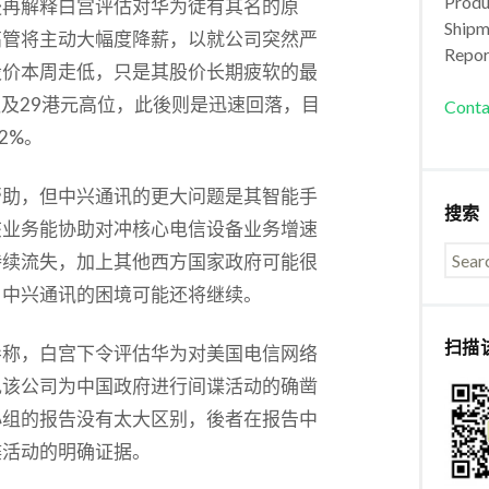
Produc
後再解释白宫评估对华为徒有其名的原
Shipm
高管将主动大幅度降薪，以就公司突然严
Repor
股价本周走低，只是其股价长期疲软的最
触及29港元高位，此後则是迅速回落，目
Conta
2%。
帮助，但中兴通讯的更大问题是其智能手
搜索
该业务能协助对冲核心电信设备业务增速
持续流失，加上其他西方国家政府可能很
，中兴通讯的困境可能还将继续。
扫描
导称，白宫下令评估华为对美国电信网络
现该公司为中国政府进行间谍活动的确凿
小组的报告没有太大区别，後者在报告中
谍活动的明确证据。