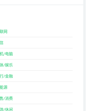
联网
信
机/电脑
体/娱乐
行/金融
能源
售/消费
游/休闲