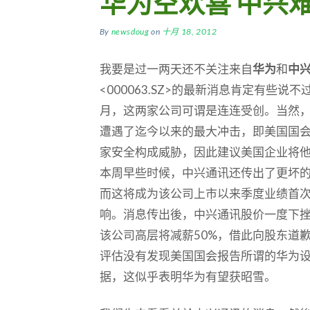
华为空欢喜 中兴
By
newsdoug
on
十月 18, 2012
我要是过一两天还不关注来自
华为
和
中
<000063.SZ>的最新消息肯定有些说
月，这两家公司可谓是连连受创。当然
遭遇了迄今以来的最大冲击，即美国国
家安全构成威胁，因此建议美国企业将
本周早些时候，中兴通讯还传出了更坏
而这将成为该公司上市以来季度业绩首
响。消息传出後，中兴通讯股价一度下挫
该公司高层将减薪50%，借此向股东道
评估没有发现美国国会报告所谓的华为
据，这似乎表明华为有望获昭雪。