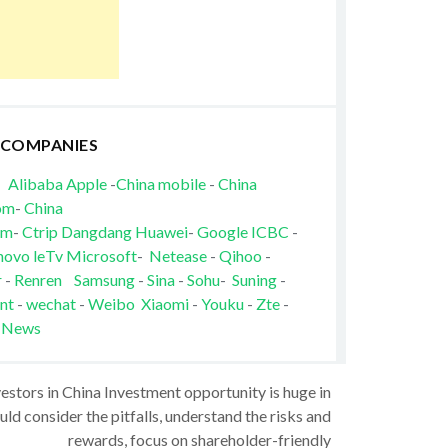
 COMPANIES
Alibaba
Apple
-
China mobile
-
China
om
-
China
om
-
Ctrip
Dangdang
Huawei
-
Google
ICBC
-
novo
leTv
Microsoft
-
Netease
-
Qihoo
-
r
-
Renren
Samsung
-
Sina
-
Sohu
-
Suning
-
nt
-
wechat
-
Weibo
Xiaomi
-
Youku
-
Zte
-
 News
vestors in China Investment opportunity is huge in
ld consider the pitfalls, understand the risks and
rewards, focus on shareholder-friendly