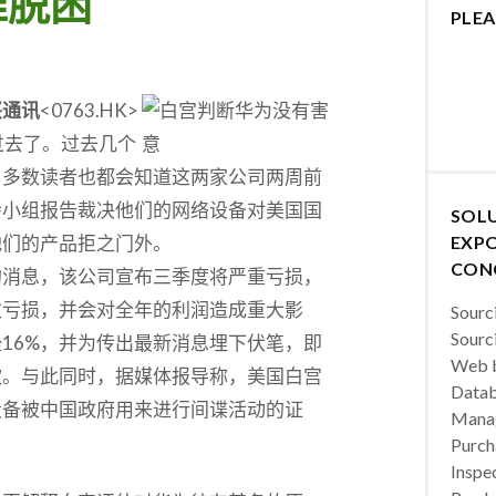
难脱困
PLEA
兴通讯
<0763.HK>
不过去了。过去几个
，多数读者也都会知道这两家公司两周前
会小组报告裁决他们的网络设备对美国国
SOL
他们的产品拒之门外。
EXPO
CON
的消息，该公司宣布三季度将严重亏损，
次亏损，并会对全年的利润造成重大影
Sourc
Sourc
16%，并为传出最新消息埋下伏笔，即
Web b
歉。与此同时，据媒体报导称，美国白宫
Datab
设备被中国政府用来进行间谍活动的证
Manag
Purch
Inspec