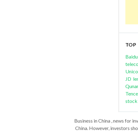
TOP
Baidu
telec
Unic
JD
le
Quna
Tence
stock
Business in China , news for in
China. However, investors shou