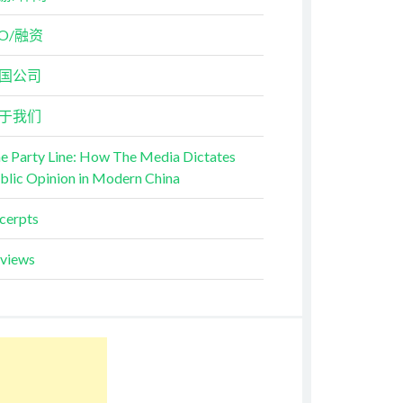
PO/融资
国公司
于我们
e Party Line: How The Media Dictates
blic Opinion in Modern China
cerpts
views