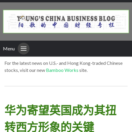
Menu
For the latest news on U.S.- and Hong Kong-traded Chinese
stocks, visit our new
Bamboo Works
site.
华为寄望英国成为其扭
转西方形象的关键