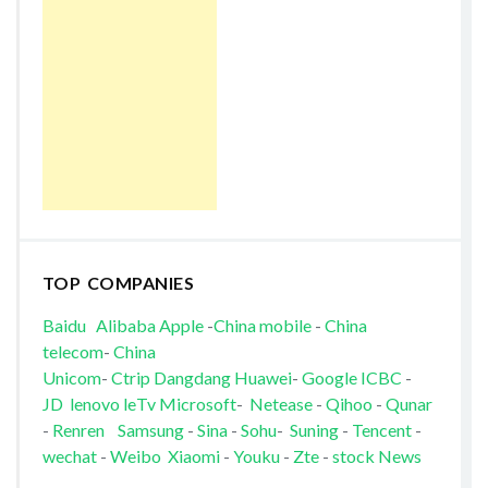
TOP COMPANIES
Baidu
Alibaba
Apple
-
China mobile
-
China
telecom
-
China
Unicom
-
Ctrip
Dangdang
Huawei
-
Google
ICBC
-
JD
lenovo
leTv
Microsoft
-
Netease
-
Qihoo
-
Qunar
-
Renren
Samsung
-
Sina
-
Sohu
-
Suning
-
Tencent
-
wechat
-
Weibo
Xiaomi
-
Youku
-
Zte
-
stock News