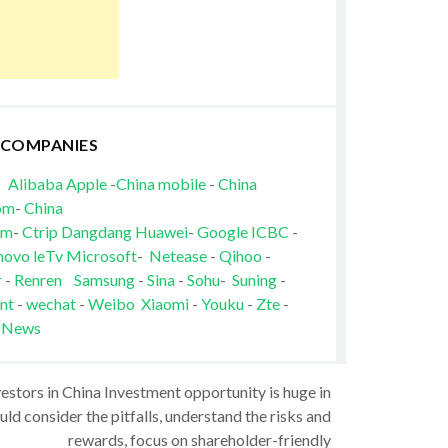
 COMPANIES
Alibaba
Apple
-
China mobile
-
China
om
-
China
om
-
Ctrip
Dangdang
Huawei
-
Google
ICBC
-
novo
leTv
Microsoft
-
Netease
-
Qihoo
-
r
-
Renren
Samsung
-
Sina
-
Sohu
-
Suning
-
nt
-
wechat
-
Weibo
Xiaomi
-
Youku
-
Zte
-
 News
vestors in China Investment opportunity is huge in
ld consider the pitfalls, understand the risks and
rewards, focus on shareholder-friendly