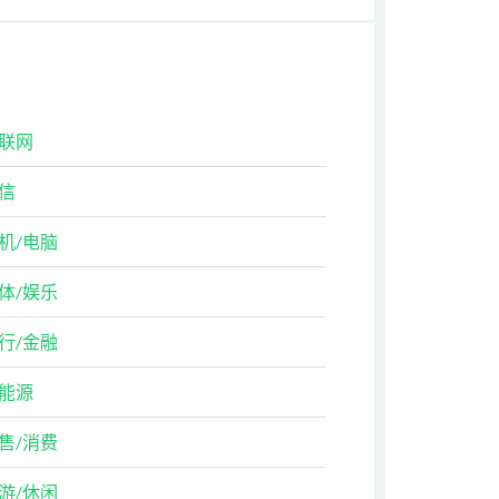
联网
信
机/电脑
体/娱乐
行/金融
能源
售/消费
游/休闲