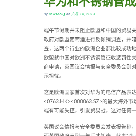
华为和不锈钢管成
By
newsdoug
on
六月 14, 2013
端午节假期并未阻止欧盟和中国的贸易
政府对欧盟葡萄酒进行反倾销调查，并
查，这两个行业的欧洲企业都比较成功
欧盟就中国对欧洲不锈钢管征收惩罚性
商申请，英国议会情报与安全委员会则
示担忧。
这是欧洲国家首次对华为的电信产品表
<0763.HK><000063.SZ>的最
端有可能失控，引发贸易战，这对任何
英国议会情报与安全委员会发表报告称，
而英国政府直到一年后才知晓，此事“令