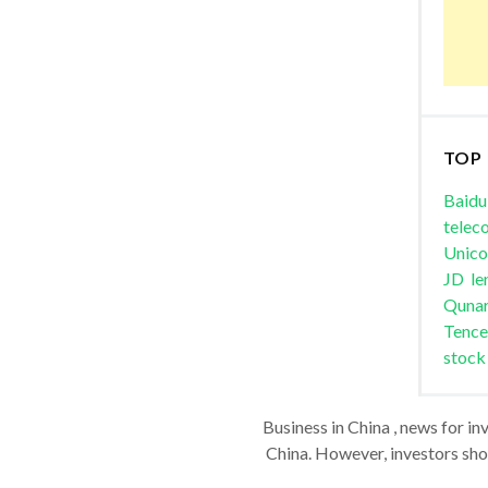
TOP
Baidu
telec
Unic
JD
le
Quna
Tence
stock
Business in China , news for in
China. However, investors shou