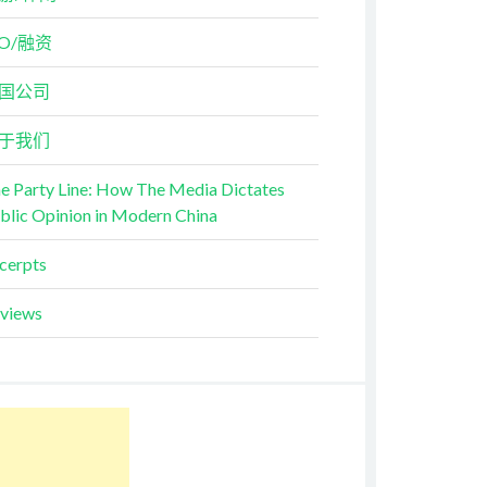
PO/融资
国公司
于我们
e Party Line: How The Media Dictates
blic Opinion in Modern China
cerpts
views