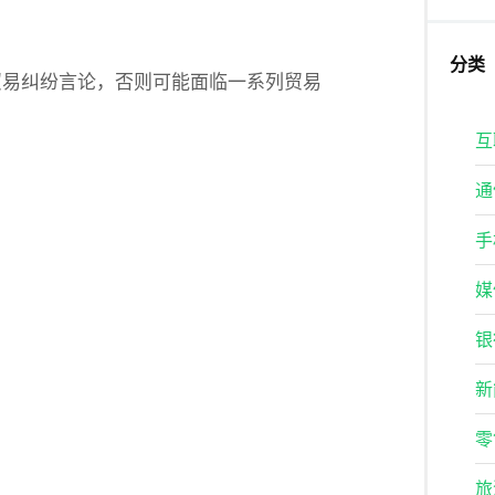
分类
贸易纠纷言论，否则可能面临一系列贸易
互
通
手
媒
银
新
零
旅