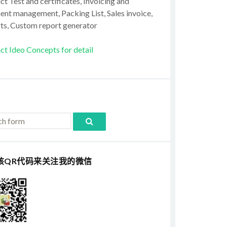
t Test and certificates, Invoicing and
ent management, Packing List, Sales invoice,
ts, Custom report generator
ct Ideo Concepts for detail
该QR代码来关注我的微信