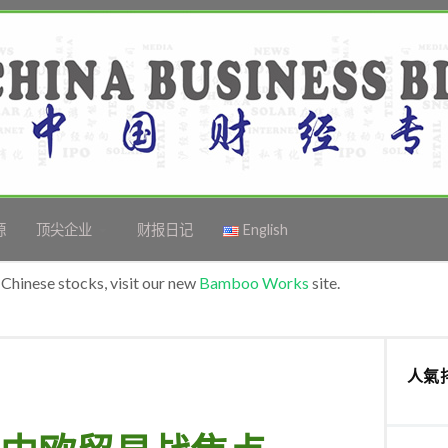
源
顶尖企业
财报日记
English
Chinese stocks, visit our new
Bamboo Works
site.
人氣