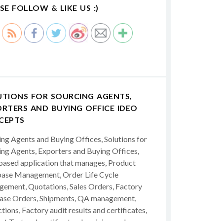
SE FOLLOW & LIKE US :)
UTIONS FOR SOURCING AGENTS,
RTERS AND BUYING OFFICE IDEO
CEPTS
ing Agents and Buying Offices, Solutions for
ing Agents, Exporters and Buying Offices,
ased application that manages, Product
ase Management, Order Life Cycle
ement, Quotations, Sales Orders, Factory
ase Orders, Shipments, QA management,
tions, Factory audit results and certificates,