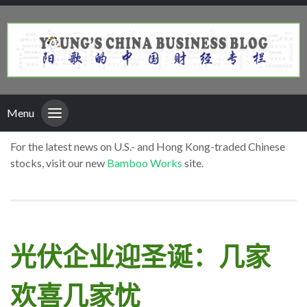
Menu
For the latest news on U.S.- and Hong Kong-traded Chinese
stocks, visit our new
Bamboo Works
site.
光伏企业迎圣诞：几家
欢喜几家忧