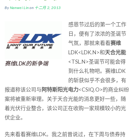
By
Nanwei Lin
on
十二月 2, 2013
感恩节过后的第一个工作
日，便有了浓浓的圣诞节
气氛，那就来看看
赛维
LDK<LDK.N>和
天合光能
<TSL.N>圣诞节可能会得
赛维LDK的新争端
到什么礼物吧。赛维LDK
的斩获似乎不会很多，有
报道称该公司与
阿特斯阳光电力
<CSIQ.O>的商业纠纷
案将被重新审理。关于天合光能的消息更好一些，随
着光伏行业整合，该公司正在收购一家规模较小的光
伏企业。
先来看看赛维LDK。我之前曾说过，在下周与债券持