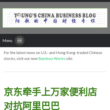
Menu
For the latest news on U.S.- and Hong Kong-traded Chinese
stocks, visit our new
Bamboo Works
site.
京东牵手上万家便利店
对抗阿里巴巴