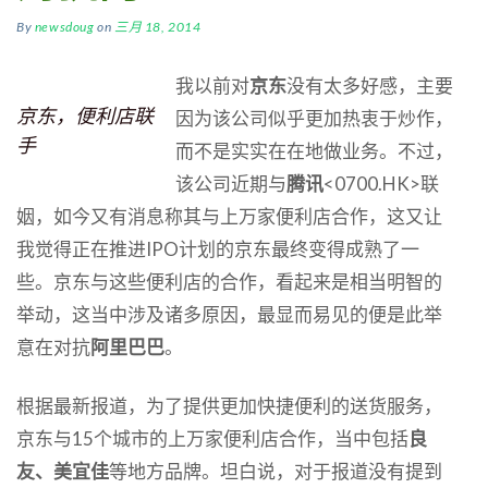
By
newsdoug
on
三月 18, 2014
我以前对
京东
没有太多好感，主要
京东，便利店联
因为该公司似乎更加热衷于炒作，
手
而不是实实在在地做业务。不过，
该公司近期与
腾讯
<0700.HK>联
姻，如今又有消息称其与上万家便利店合作，这又让
我觉得正在推进IPO计划的京东最终变得成熟了一
些。京东与这些便利店的合作，看起来是相当明智的
举动，这当中涉及诸多原因，最显而易见的便是此举
意在对抗
阿里巴巴
。
根据最新报道，为了提供更加快捷便利的送货服务，
京东与15个城市的上万家便利店合作，当中包括
良
友、美宜佳
等地方品牌。坦白说，对于报道没有提到