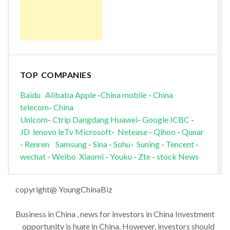
TOP COMPANIES
Baidu
Alibaba
Apple
-
China mobile
-
China
telecom
-
China
Unicom
-
Ctrip
Dangdang
Huawei
-
Google
ICBC
-
JD
lenovo
leTv
Microsoft
-
Netease
-
Qihoo
-
Qunar
-
Renren
Samsung
-
Sina
-
Sohu
-
Suning
-
Tencent
-
wechat
-
Weibo
Xiaomi
-
Youku
-
Zte
-
stock News
copyright@ YoungChinaBiz
Business in China , news for investors in China Investment
opportunity is huge in China. However, investors should