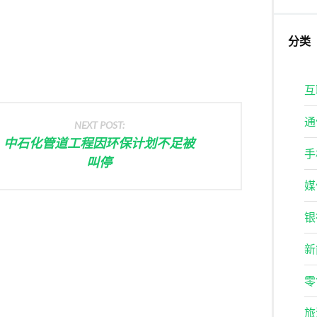
分类
互
通
NEXT POST:
中石化管道工程因环保计划不足被
手
叫停
媒
银
新
零
旅