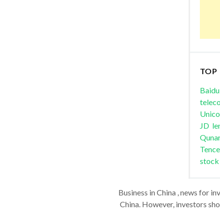
TOP
Baidu
telec
Unic
JD
le
Quna
Tence
stock
Business in China , news for in
China. However, investors shou