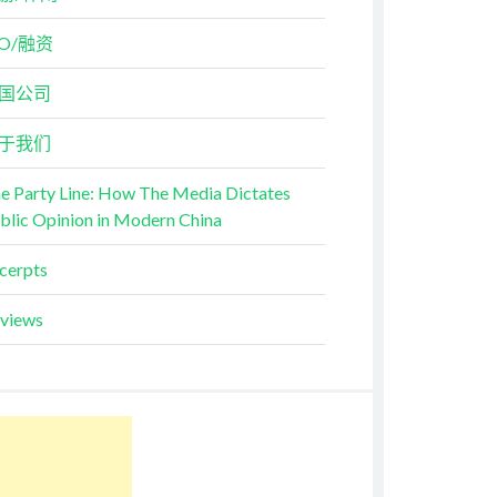
PO/融资
国公司
于我们
e Party Line: How The Media Dictates
blic Opinion in Modern China
cerpts
views