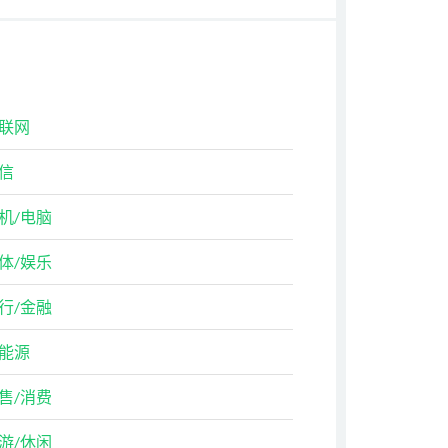
联网
信
机/电脑
体/娱乐
行/金融
能源
售/消费
游/休闲