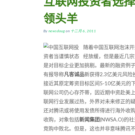
互联网投资者选择
领头羊
By
newsdoug
on
十二月 6, 2011
随着中国互联网泡沫开
经放缓，但是最近几宗
是对目标企业更加挑剔。最新的融资例
有报导称
凡客诚品
新获得2.3亿美元风
接近其原定筹资目标区间5-10亿美元
联网公司仍心存芥蒂，因近期中资赴美
联网行业发展过热，外界对未来修正的
还对腾讯或将使用发债所得进行海外收
收购，对象包括
新闻集团
(NWSA.O)
竞购中败北。但是，这也并非意味腾讯