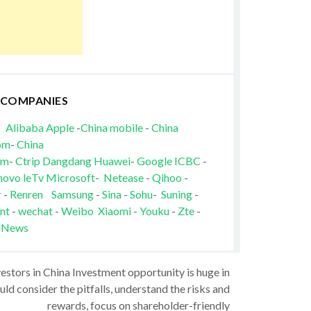
 COMPANIES
Alibaba
Apple
-
China mobile
-
China
om
-
China
om
-
Ctrip
Dangdang
Huawei
-
Google
ICBC
-
novo
leTv
Microsoft
-
Netease
-
Qihoo
-
r
-
Renren
Samsung
-
Sina
-
Sohu
-
Suning
-
nt
-
wechat
-
Weibo
Xiaomi
-
Youku
-
Zte
-
 News
vestors in China Investment opportunity is huge in
ld consider the pitfalls, understand the risks and
rewards, focus on shareholder-friendly