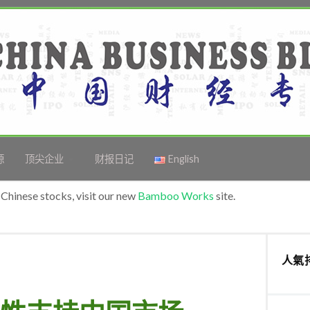
源
顶尖企业
财报日记
English
Chinese stocks, visit our new
Bamboo Works
site.
人氣