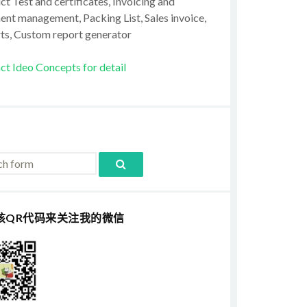
t Test and certificates, Invoicing and
ent management, Packing List, Sales invoice,
ts, Custom report generator
ct Ideo Concepts for detail
该QR代码来关注我的微信