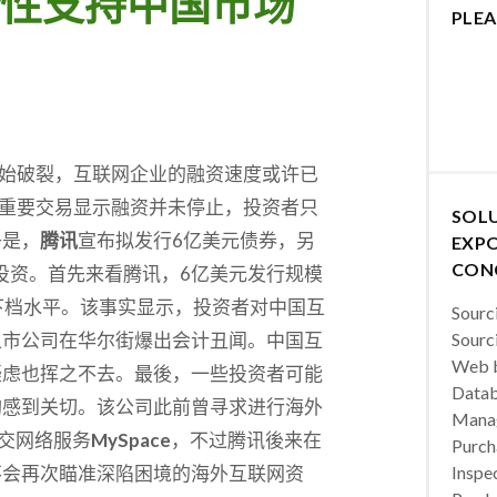
性支持中国市场
PLEA
始破裂，互联网企业的融资速度或许已
重要交易显示融资并未停止，投资者只
SOL
子是，
腾讯
宣布拟发行6亿美元债券，另
EXPO
CON
险投资。首先来看腾讯，6亿美元发行规模
的下档水平。该事实显示，投资者对中国互
Sourc
上市公司在华尔街爆出会计丑闻。中国互
Sourc
Web b
疑虑也挥之不去。最後，一些投资者可能
Datab
购感到关切。该公司此前曾寻求进行海外
Manag
的社交网络服务
MySpace
，不过腾讯後来在
Purch
不会再次瞄准深陷困境的海外互联网资
Inspec