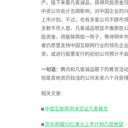
产。接下来看凡客诚品，获得风投资金
中资公司会计丑闻影响，对中国企业的
上市计划。不过，也有多家公司不顾市场
多数不尽人意。凡客诚品明显不像那些
投资後，将能够再挺一阵子，等待明年
者仍愿意支持中国互联网行业的领先企
资，或进行股票发行的初创公司预计不
一句话：
腾讯和凡客诚品眼下的筹资活
但是其他资历较浅的公司未来六个月获
相关文章:
◙
中国互联网泡沫见证凡客裁员
◙
京东商城50亿美元上市计划凸显绝望