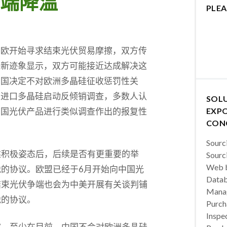
端降温
PLEA
中欧开始寻求结束光伏贸易摩擦，双方传
最新迹象显示，双方可能接近达成解决这
中国决定不对欧洲多晶硅征收惩罚性关
的进口多晶硅启动反倾销调查，多数人认
SOL
中国光伏产品进行类似调查作出的报复性
EXPO
CON
Sourc
述积极姿态后，后续是否有更重要的举
Sourc
Web b
的协议。欧盟已经于6月开始向中国光
Datab
结束光伏争端也会为中美开展有关谈判铺
Manag
税的协议。
Purch
Inspec
称，至少在目前，中国不会对欧洲多晶硅