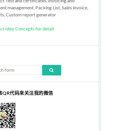
t Test and certificates, Invoicing and
ent management, Packing List, Sales invoice,
ts, Custom report generator
ct Ideo Concepts for detail
该QR代码来关注我的微信