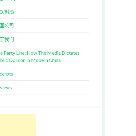
PO/融资
国公司
于我们
e Party Line: How The Media Dictates
blic Opinion in Modern China
cerpts
views