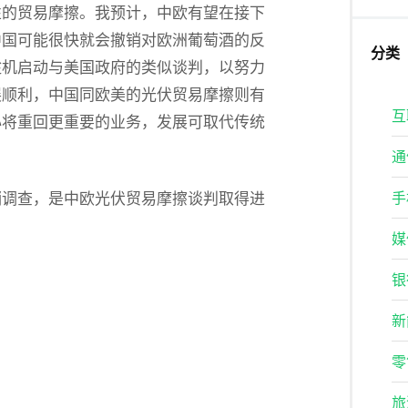
性的贸易摩擦。我预计，中欧有望在接下
中国可能很快就会撤销对欧洲葡萄酒的反
分类
趁机启动与美国政府的类似谈判，以努力
展顺利，中国同欧美的光伏贸易摩擦则有
互
心将重回更重要的业务，发展可取代传统
通
销调查，是中欧光伏贸易摩擦谈判取得进
手
媒
银
新
零
旅