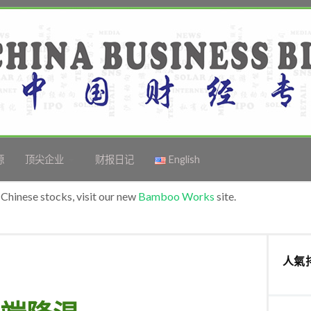
源
顶尖企业
财报日记
English
Chinese stocks, visit our new
Bamboo Works
site.
人氣