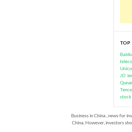
TOP
Baidu
telec
Unic
JD
le
Quna
Tence
stock
Business in China , news for in
China. However, investors shou