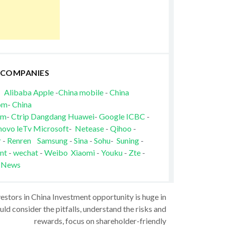
 COMPANIES
Alibaba
Apple
-
China mobile
-
China
om
-
China
om
-
Ctrip
Dangdang
Huawei
-
Google
ICBC
-
novo
leTv
Microsoft
-
Netease
-
Qihoo
-
r
-
Renren
Samsung
-
Sina
-
Sohu
-
Suning
-
nt
-
wechat
-
Weibo
Xiaomi
-
Youku
-
Zte
-
 News
vestors in China Investment opportunity is huge in
ld consider the pitfalls, understand the risks and
rewards, focus on shareholder-friendly