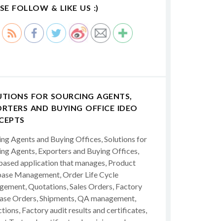
SE FOLLOW & LIKE US :)
UTIONS FOR SOURCING AGENTS,
RTERS AND BUYING OFFICE IDEO
CEPTS
ing Agents and Buying Offices, Solutions for
ing Agents, Exporters and Buying Offices,
ased application that manages, Product
ase Management, Order Life Cycle
ement, Quotations, Sales Orders, Factory
ase Orders, Shipments, QA management,
tions, Factory audit results and certificates,