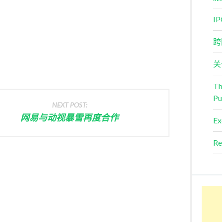
I
跨
关
Th
Pu
NEXT POST:
网易与动视暴雪再度合作
Ex
Re