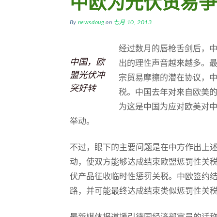
中欧为光伏贸易争
By
newsdoug
on
七月 10, 2013
经过数月的唇枪舌剑后，
中国，欧
出的理性声音越来越多。
盟光伏冲
宗贸易摩擦的潜在协议，
突好转
税。中国去年对来自欧美
为这是中国为应对欧美对
举动。
不过，眼下的主要问题是在中方作出上
动，使双方能够达成结束欧盟惩罚性关税
伏产品征收临时性惩罚关税。中欧签约
路，并可能最终达成结束类似惩罚性关
最新媒体报道援引德国经济部官员的话