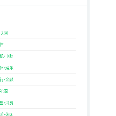
联网
信
机/电脑
体/娱乐
行/金融
能源
售/消费
游/休闲