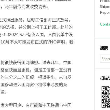
Produc
为，两年前遭到发改委调查。
Shipm
Repor
正式推出服务，届时工信部将正式放号。
Conta
伴的选择，并分别上报了工信部。此前的
商
<002024.SZ>有望入围，入围名单中没
10月不太可能发布正式的VNO声明，我
搜索
动将很快获得固网牌照。过去几年，中国
网络更快而且更稳。但是工信部一直没有
场约三分之二的份额。报道指出，来自发
扫描
中国移动进入固网宽带将带来必要的竞
渠道。
一家大型国企，有可能和中国联通与中国