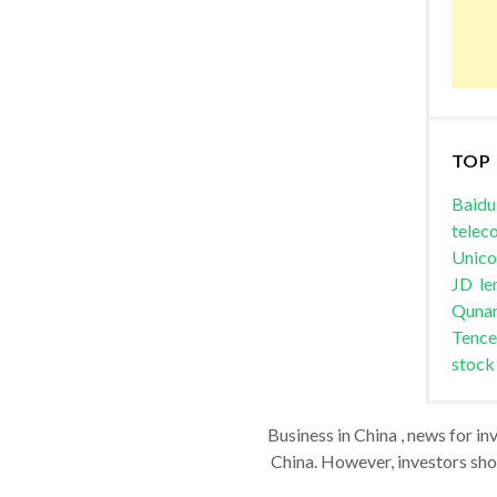
TOP
Baidu
telec
Unic
JD
le
Quna
Tence
stock
Business in China , news for in
China. However, investors shou