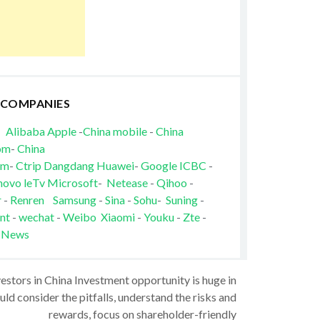
 COMPANIES
Alibaba
Apple
-
China mobile
-
China
om
-
China
om
-
Ctrip
Dangdang
Huawei
-
Google
ICBC
-
novo
leTv
Microsoft
-
Netease
-
Qihoo
-
r
-
Renren
Samsung
-
Sina
-
Sohu
-
Suning
-
nt
-
wechat
-
Weibo
Xiaomi
-
Youku
-
Zte
-
 News
vestors in China Investment opportunity is huge in
ld consider the pitfalls, understand the risks and
rewards, focus on shareholder-friendly