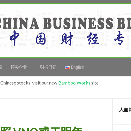
源
顶尖企业
财报日记
English
Chinese stocks, visit our new
Bamboo Works
site.
人氣