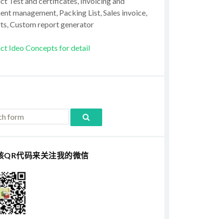
t Test and certificates, Invoicing and
ent management, Packing List, Sales invoice,
ts, Custom report generator
ct Ideo Concepts for detail
该QR代码来关注我的微信