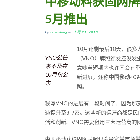
中移动料获固网牌
5月推出
By
newsdoug
on
十月 21, 2013
10月还剩最后10天，很
VNO公告
（VNO）牌照颁发还没发
来不及在
意味着短期内也许不会有重
10月份公
新进展，还称
中国移动
<0
布
照。
我写VNO的进展有一段时间了，因为那
速提升至8-9家。这些新的运营商都是
活和创新。VNO需要租用三大运营商的
中国移动获得固网牌照也会给宽带市场