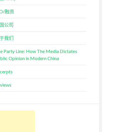
PO/融资
国公司
于我们
e Party Line: How The Media Dictates
blic Opinion in Modern China
cerpts
views