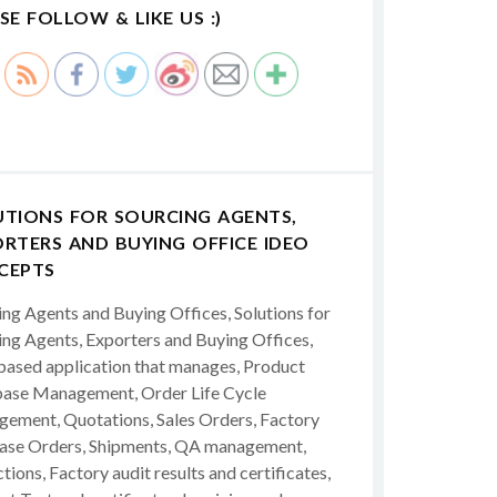
SE FOLLOW & LIKE US :)
UTIONS FOR SOURCING AGENTS,
RTERS AND BUYING OFFICE IDEO
CEPTS
ing Agents and Buying Offices, Solutions for
ing Agents, Exporters and Buying Offices,
ased application that manages, Product
ase Management, Order Life Cycle
ement, Quotations, Sales Orders, Factory
ase Orders, Shipments, QA management,
tions, Factory audit results and certificates,