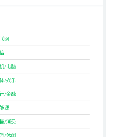
联网
信
机/电脑
体/娱乐
行/金融
能源
售/消费
游/休闲