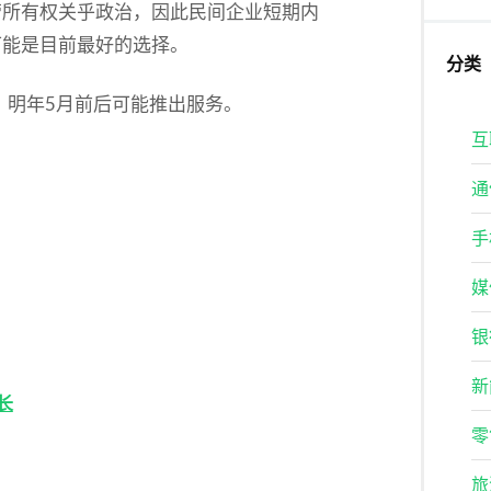
营所有权关乎政治，因此民间企业短期内
可能是目前最好的选择。
分类
，明年5月前后可能推出服务。
互
通
手
媒
银
新
长
零
旅