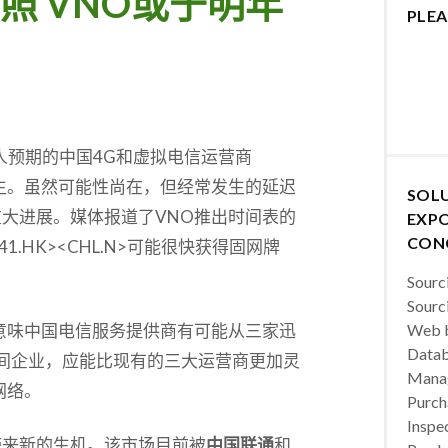
照 VNO或于明年
PLEA
多人预期的中国4G和虚拟电信运营商
生。虽然可能性尚在，但经常发生的延迟
SOL
大进展。媒体报道了VNO推出时间表的
EXPO
CON
941.HK><CHL.N>可能很快获得固网牌
Sourc
Sourc
意味中国电信服务提供商有可能从三家迅
Web b
Datab
民间企业，应能比现有的三大运营商更加灵
Manag
网络。
Purch
Inspec
带来新的生机。该市场目前被
中国联通
和