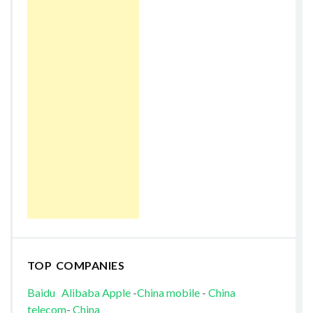
TOP COMPANIES
Baidu
Alibaba
Apple
-
China mobile
-
China
telecom
-
China