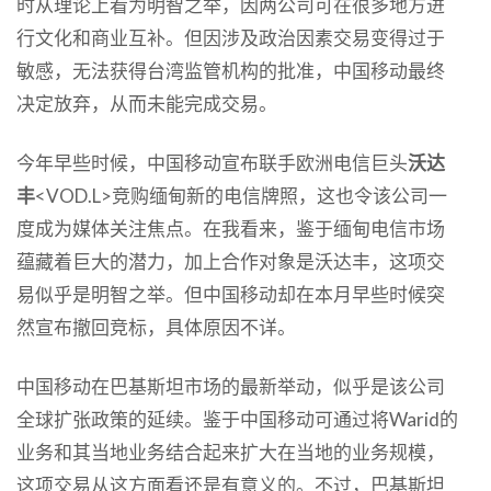
时从理论上看为明智之举，因两公司可在很多地方进
行文化和商业互补。但因涉及政治因素交易变得过于
敏感，无法获得台湾监管机构的批准，中国移动最终
决定放弃，从而未能完成交易。
今年早些时候，中国移动宣布联手欧洲电信巨头
沃达
丰
<VOD.L>竞购缅甸新的电信牌照，这也令该公司一
度成为媒体关注焦点。在我看来，鉴于缅甸电信市场
蕴藏着巨大的潜力，加上合作对象是沃达丰，这项交
易似乎是明智之举。但中国移动却在本月早些时候突
然宣布撤回竞标，具体原因不详。
中国移动在巴基斯坦市场的最新举动，似乎是该公司
全球扩张政策的延续。鉴于中国移动可通过将Warid的
业务和其当地业务结合起来扩大在当地的业务规模，
这项交易从这方面看还是有意义的。不过，巴基斯坦