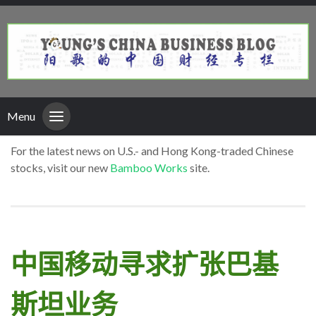
Menu
For the latest news on U.S.- and Hong Kong-traded Chinese
stocks, visit our new
Bamboo Works
site.
中国移动寻求扩张巴基
斯坦业务