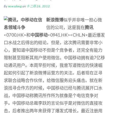
By
newsdoug
on
十二月 26, 2012
新浪微博
似乎并非唯一担心微
信的公司，这是我在
腾讯
<0700.HK>和
中国移动
<0941.HK><CHL.N>最近爆发
口水战之后得出的结论。但是，这次腾讯需要非常小
心，要知道中国移动不但是个竞争者，还完全有能力
限制甚至阻断其用户使用微信。中国移动拥有逾7亿移
动通讯用户。本周早些时候，我曾写道微信的快速崛
起如何引起了新浪微博运营方的关注。后者现在正寻
求联合战略合作伙伴，给微信服务迎头痛击。就在新
浪找寻合作方的时候，中国移动已经与腾讯展开口水
战，中国移动称腾讯所作所为就像是个电信竞争对
手。中国移动总裁李跃的言论似乎是对微信的直接攻
击，后者推出两年来获得了爆发式增长，最近注册用