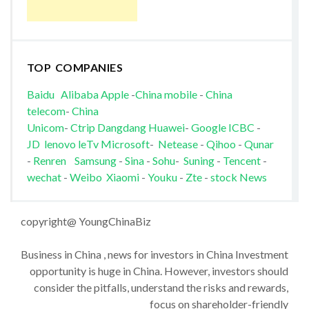
TOP COMPANIES
Baidu
Alibaba
Apple
-
China mobile
-
China
telecom
-
China
Unicom
-
Ctrip
Dangdang
Huawei
-
Google
ICBC
-
JD
lenovo
leTv
Microsoft
-
Netease
-
Qihoo
-
Qunar
-
Renren
Samsung
-
Sina
-
Sohu
-
Suning
-
Tencent
-
wechat
-
Weibo
Xiaomi
-
Youku
-
Zte
-
stock News
copyright@ YoungChinaBiz
Business in China , news for investors in China Investment
opportunity is huge in China. However, investors should
consider the pitfalls, understand the risks and rewards,
focus on shareholder-friendly