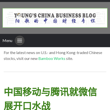
Menu
For the latest news on U.S.- and Hong Kong-traded Chinese
stocks, visit our new
Bamboo Works
site.
中国移动与腾讯就微信
展开口水战