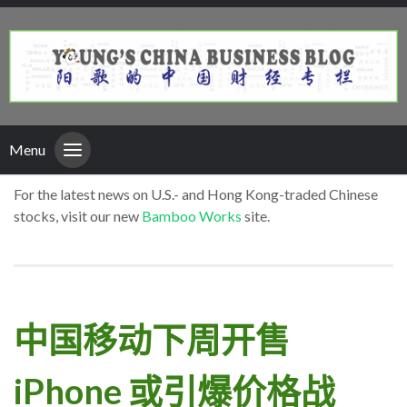
Menu
For the latest news on U.S.- and Hong Kong-traded Chinese
stocks, visit our new
Bamboo Works
site.
中国移动下周开售
iPhone 或引爆价格战