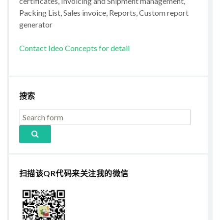
certificates, Invoicing and Shipment management,
Packing List, Sales invoice, Reports, Custom report
generator
Contact Ideo Concepts for detail
搜索
扫描该QR代码来关注我的微信