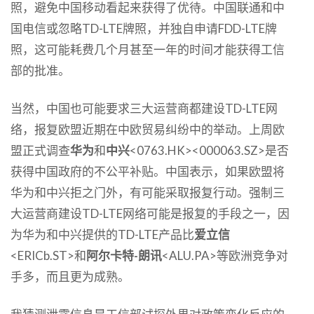
照，避免中国移动看起来获得了优待。中国联通和中
国电信或忽略TD-LTE牌照，并独自申请FDD-LTE牌
照，这可能耗费几个月甚至一年的时间才能获得工信
部的批准。
当然，中国也可能要求三大运营商都建设TD-LTE网
络，报复欧盟近期在中欧贸易纠纷中的举动。上周欧
盟正式调查
华为
和
中兴
<0763.HK><000063.SZ>是否
获得中国政府的不公平补贴。中国表示，如果欧盟将
华为和中兴拒之门外，有可能采取报复行动。强制三
大运营商建设TD-LTE网络可能是报复的手段之一，因
为华为和中兴提供的TD-LTE产品比
爱立信
<ERICb.ST>和
阿尔卡特-朗讯
<ALU.PA>等欧洲竞争对
手多，而且更为成熟。