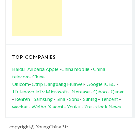
TOP COMPANIES
Baidu
Alibaba
Apple
-
China mobile
-
China
telecom
-
China
Unicom
-
Ctrip
Dangdang
Huawei
-
Google
ICBC
-
JD
lenovo
leTv
Microsoft
-
Netease
-
Qihoo
-
Qunar
-
Renren
Samsung
-
Sina
-
Sohu
-
Suning
-
Tencent
-
wechat
-
Weibo
Xiaomi
-
Youku
-
Zte
-
stock News
copyright@ YoungChinaBiz