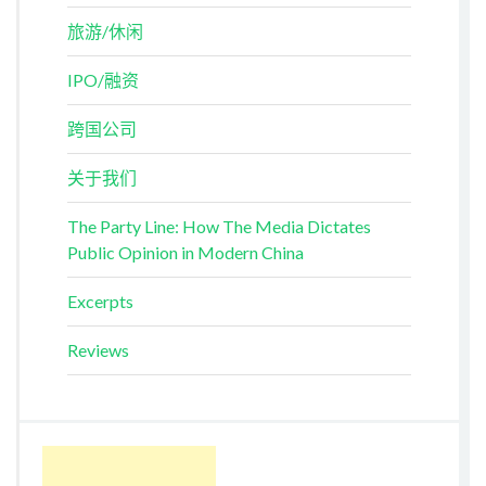
旅游/休闲
IPO/融资
跨国公司
关于我们
The Party Line: How The Media Dictates
Public Opinion in Modern China
Excerpts
Reviews