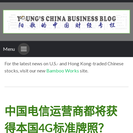
Menu
For the latest news on U.S.- and Hong Kong-traded Chinese
stocks, visit our new
Bamboo Works
site.
中国电信运营商都将获
得本国4G标准牌照？