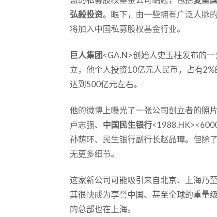
弘毅投资
。眼下，由一些拥有广泛人脉
将加入中国私募股权基金行业。
巨人集团
<GA.N>创始人史玉柱发布
立，他个人投资10亿元人民币，占有2
达到500亿元左右。
他的微博上曝光了一张公司创立者的照
卢志强、
中国民生银行
<1988.HK><6
孙荫环、民生银行副行长赵品璋。但除
无更多细节。
这家新公司可能吸引来自北京、上海乃
其很快成为享誉中国、甚至全球的重量
的总部也在上海。