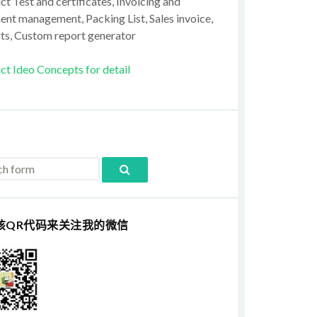
t Test and certificates, Invoicing and
ent management, Packing List, Sales invoice,
ts, Custom report generator
ct Ideo Concepts for detail
该QR代码来关注我的微信