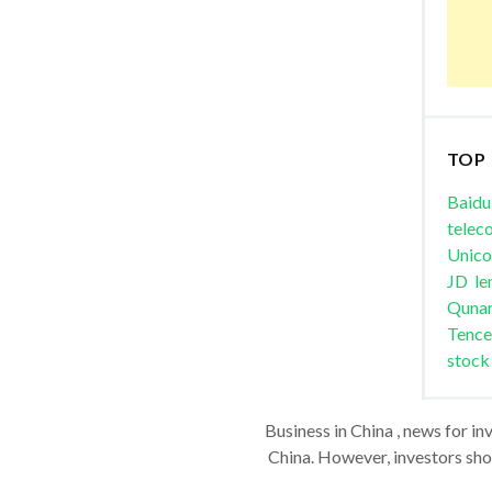
TOP
Baidu
telec
Unic
JD
le
Quna
Tence
stock
Business in China , news for in
China. However, investors shou