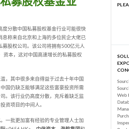
私募股权基金业
PLEA
高度分散中国私募股权基金行业可能很快
消息称来自北京和上海的多位民企大佬已
私募股权公司。该公司将拥有500亿元人
元）资本，这对中国高速增长的私募股权
SOL
EXPO
CON
泛滥，其中很多来自得益于过去十年中国
Sourc
，中国仍缺乏能够满足这些富豪投资所需
Sourc
Web b
公司。该行业仍高度分散，充斥着缺乏监
Datab
和投资项目的中间人。
Manag
Purch
化。一批更加富有经验的专业管理人士加
Inspec
国际
<0656.HK>、
中信资本
、
海航集团
和