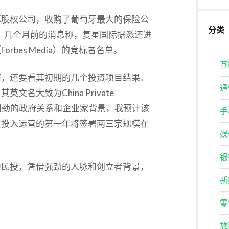
募股权公司，收购了葡萄牙最大的保险公
分类
。几个月前的消息称，复星国际据悉还进
Forbes Media）的竞标者名单。
互
何，还要看其初期的几个投资项目结果。
通
其英文名大致为China Private
本、强劲的政府关系和企业家背景，我预计该
手
在投入运营的第一年将签署两三宗规模在
媒
银
中民投，凭借强劲的人脉和创立者背景，
新
零
旅