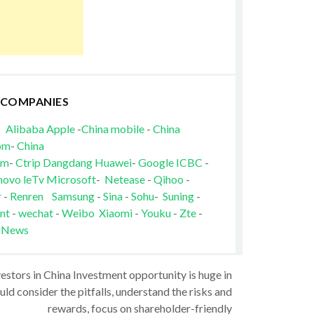
 COMPANIES
Alibaba
Apple
-
China mobile
-
China
om
-
China
om
-
Ctrip
Dangdang
Huawei
-
Google
ICBC
-
novo
leTv
Microsoft
-
Netease
-
Qihoo
-
r
-
Renren
Samsung
-
Sina
-
Sohu
-
Suning
-
nt
-
wechat
-
Weibo
Xiaomi
-
Youku
-
Zte
-
 News
vestors in China Investment opportunity is huge in
ld consider the pitfalls, understand the risks and
rewards, focus on shareholder-friendly