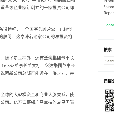
Produc
Shipm
的重量级企业家新创立的一家投资公司即
Repor
Conta
的一条微博称，一个国字头民营公司已经创
%的股份。这意味着这家公司的总投资将
搜索
片，除了史玉柱外，还有
泛海集团
董事长
00016.SS>董事长董文标、
亿达集团
董事长
了说明新公司总部可能设在上海之外，并
扫描
至全球的大规模资金和商业人脉关系，使
级公司。亿万富豪郭广昌掌持的复星国际