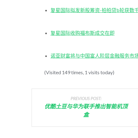
复星国际拟发新股筹资-拍拍贷b轮获数
复星国际收购福布斯成交在即
诺亚财富将与中国富人阶层金融服务市
(Visited 149 times, 1 visits today)
PREVIOUS POST:
优酷土豆与华为联手推出智能机顶
盒