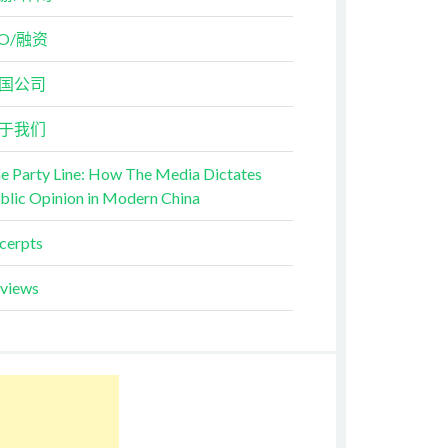
PO/融资
国公司
于我们
e Party Line: How The Media Dictates
blic Opinion in Modern China
cerpts
views