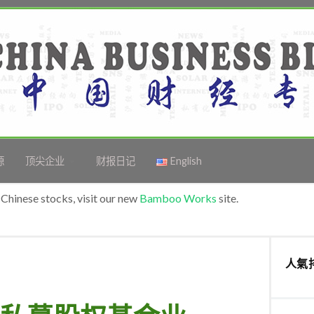
源
顶尖企业
财报日记
English
Chinese stocks, visit our new
Bamboo Works
site.
人氣