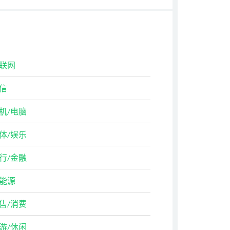
联网
信
机/电脑
体/娱乐
行/金融
能源
售/消费
游/休闲