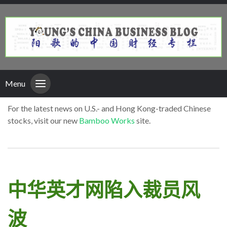
Menu
For the latest news on U.S.- and Hong Kong-traded Chinese
stocks, visit our new
Bamboo Works
site.
中华英才网陷入裁员风
波