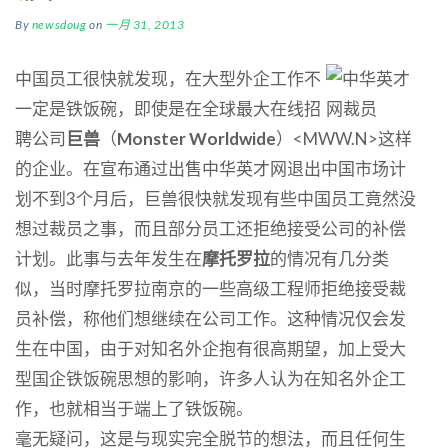
By
newsdoug
on
一月 31, 2013
中国员工很快就发现，在大型外企工作不
一定是铁饭碗，即使是在全球最大在线招
聘公司
巨兽
（
Monster Worldwide
）<MWW.N>这样
的企业。在宣布通过出售中华英才网退出中国市场计
划不到3个月后，巨兽很快就发现有些中国员工竟然没
想过裁员之事，而且部分员工还拒绝接受公司的补偿
计划。此事与去年发生在
摩托罗拉
的情况有几分类
似，当时摩托罗拉南京的一些高级工程师拒绝接受裁
员补偿，称他们想继续在公司工作。这种情况仅会发
生在中国，由于对知名外企抱有很高期望，加上受大
型国企铁饭碗思想的影响，许多人认为在知名外企工
作，也就相当于端上了铁饭碗。
毫无疑问，这是与现实完全脱节的想法，而且任何生