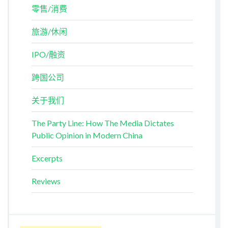
零售/消费
旅游/休闲
IPO/融资
跨国公司
关于我们
The Party Line: How The Media Dictates
Public Opinion in Modern China
Excerpts
Reviews