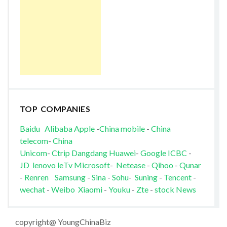
TOP COMPANIES
Baidu
Alibaba
Apple
-
China mobile
-
China
telecom
-
China
Unicom
-
Ctrip
Dangdang
Huawei
-
Google
ICBC
-
JD
lenovo
leTv
Microsoft
-
Netease
-
Qihoo
-
Qunar
-
Renren
Samsung
-
Sina
-
Sohu
-
Suning
-
Tencent
-
wechat
-
Weibo
Xiaomi
-
Youku
-
Zte
-
stock News
copyright@ YoungChinaBiz