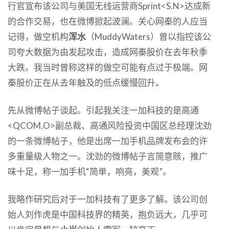
行官宣布该公司与美国无线运营商Sprint<S.N>达成新
的合作交易，也在微博掀起波澜。关心网秦的人应当
记得，做空机构
浑水
（MuddyWaters）曾以指控该公
司夸大数据为由发起攻击，造成网秦股价在去年秋季
大跌。我当时曾称这样的做空可能有点过于极端。网
秦股价正在从去年触及的低点缓慢回升。
先从微博帖子谈起。引起我关注一加科技的是高通
<QCOM.O>副总裁、高通风险投资中国区总经理沈劲
的一条微博帖子，他是出席一加手机品牌发布会的许
多重量级人物之一。沈劲的微博帖子言简意赅，推广
味十足，称一加手机“简单，响亮，美观”。
我略作研究后对于一加科技有了更多了解。该公司创
始人刘作虎是中国科技界的精英，抱负远大，几乎可