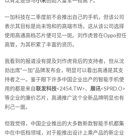
以肯定是想与
小米
创始人雷军一较高下。
一加科技在二季度前不会推出自己的手机，但该公司
表示其目标是尚未饱和的高端市场，这从该公司选择
使用高通高档芯片便可见一斑。刘作虎曾在Oppo担任
高管，为其积累了丰富的资历。
我看到的报道没有提及刘作虎背后的支持者，但从沈
劲出席“一加”品牌发布会，明显可以看出高通是其支
持者之一。鉴于眼下许多中国企业出产的智能手机使
用的都是来自
联发科技
<2454.TW>、
展讯
<SPRD.O>
等企业的廉价芯片，高通推广这个全新品牌明显也有
利己一面。
但我觉得，中国企业推出的大多数新款智能手机都集
中在中低档领域，对于能推出设计上乘产品的新企业