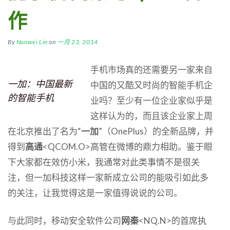
作
By
Nanwei Lin
on
一月 23, 2014
手机市场真的还需要另一家来自
一加：中国最新
中国的又酷又时尚的智能手机企
的智能手机
业吗？至少有一位企业家似乎是
这样认为的，而且该企业家上周
在北京推出了名为“
一加
”（OnePlus）的全新品牌，并
得到
高通
<QCOM.O>高管在微博的鼎力相助。鉴于眼
下大家都在效仿小米，我通常对此类事情不是很关
注，但一加科技这样一家新成立公司的能吸引如此多
的关注，让我觉得这是一家值得说说的公司。
与此同时，移动安全软件公司
网秦
<NQ.N>的首席执