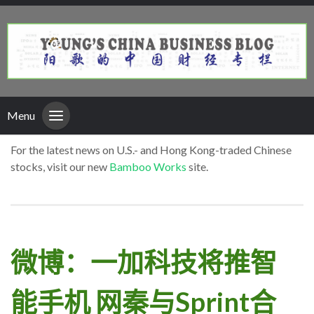
Menu
For the latest news on U.S.- and Hong Kong-traded Chinese
stocks, visit our new
Bamboo Works
site.
微博：一加科技将推智
能手机 网秦与Sprint合